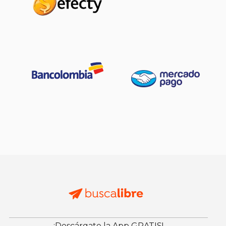
¡Descárgate la App GRATIS!