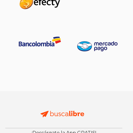
¡Descárgate la App GRATIS!