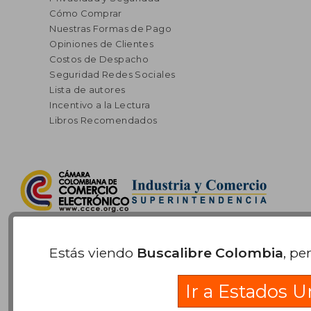
Cómo Comprar
Nuestras Formas de Pago
Opiniones de Clientes
Costos de Despacho
Seguridad Redes Sociales
Lista de autores
Incentivo a la Lectura
Libros Recomendados
Estás viendo
Buscalibre Colombia
, pe
Suscríbete para recibir ofertas y
Ir a Estados U
promociones