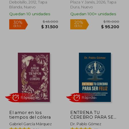
Debolsillo, 2012, Tapa
Plaza Y Janés, 2026, Tapa
Blanda, Nuevo
Dura, Nuevo
Quedan 10 unidades
Quedan 100+ unidades
$ 39.000
$ 85.0
20%
20%
dcto.
dcto.
$ 31.200
$ 68.0
Rápido
Rápido
El amor en los
ENTRENA TU
tiempos del cólera
CEREBRO PARA SER
FELIZ
Gabriel García Márquez
Dr. Pablo Gómez