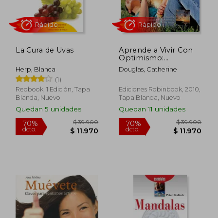
La Cura de Uvas
Aprende a Vivir Con
Optimismo:
Desarrolla Tu
Herp, Blanca
Douglas, Catherine
Motivación Con El
(1)
Pensamiento Positivo
Y Consigue Tus Metas
Redbook, 1 Edición, Tapa
Ediciones Robinbook, 2010,
Blanda, Nuevo
Tapa Blanda, Nuevo
$ 39.900
$ 39.9
70%
70%
Quedan 5 unidades
Quedan 11 unidades
dcto.
dcto.
$ 11.970
$ 11.9