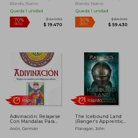
Blanda, Nuevo
Blanda, Nuevo
Queda 1 unidad
Queda 1 unidad
$ 64.900
$ 84.9
70%
30%
dcto.
dcto.
$ 19.470
$ 59.4
Adivinación: Relajarse
The Icebound Land
Con Mandalas Para
(Ranger's Apprentice,
Colorear
Book 3) (en Inglés)
Anón, Germán
Flanagan, John