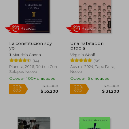
La constitución soy
Una habitación
yo
propia
Rápido
Rápido
J. Mauricio Gaona
Virginia Woolf
(14)
(36)
Planeta, 2026, Rústica Con
Austral, 2024, Tapa Dura,
Solapas, Nuevo
Nuevo
Quedan 100+ unidades
Quedan 6 unidades
$ 65.000
$ 92.0
20%
20%
dcto.
dcto.
$ 52.000
$ 73.6