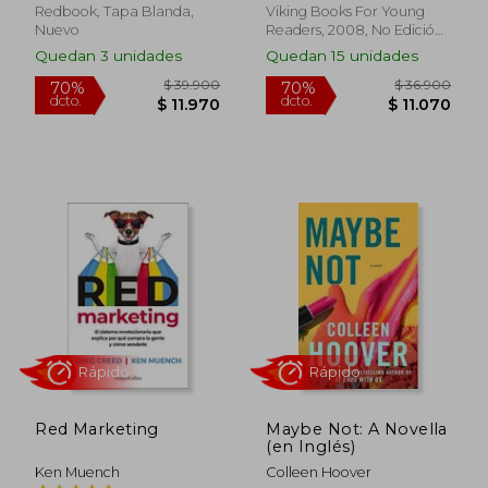
Redbook, Tapa Blanda,
Viking Books For Young
Rápido
Rápido
Nuevo
Readers, 2008, No Edición,
Tapa Blanda, Nuevo
Quedan 3 unidades
Quedan 15 unidades
$ 39.900
$ 36.9
70%
70%
dcto.
dcto.
$ 11.970
$ 11.0
Red Marketing
Maybe Not: A Novella
(en Inglés)
Ken Muench
Colleen Hoover