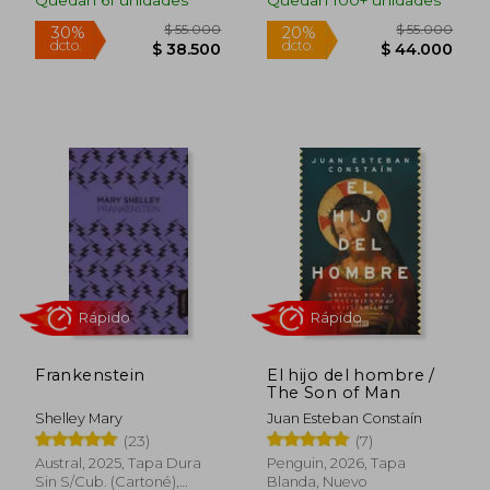
Quedan 61 unidades
Quedan 100+ unidades
Rápido
Rápido
$ 229.000
$ 85.0
20%
20%
dcto.
dcto.
$ 183.200
$ 68.0
Frankenstein
El hijo del hombre /
The Son of Man
Shelley Mary
Juan Esteban Constaín
(23)
(7)
Austral, 2025, Tapa Dura
Penguin, 2026, Tapa
Sin S/cub. (cartoné),
Blanda, Nuevo