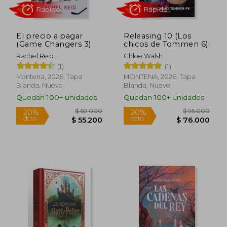
El precio a pagar
Releasing 10 (Los
(Game Changers 3)
chicos de Tommen 6)
Rachel Reid
Chloe Walsh
(1)
(1)
Montena, 2026, Tapa
MONTENA, 2026, Tapa
Blanda, Nuevo
Blanda, Nuevo
$ 49.900
$ 52.0
30%
30%
Quedan 100+ unidades
Quedan 100+ unidades
dcto.
dcto.
$ 34.930
$ 36.4