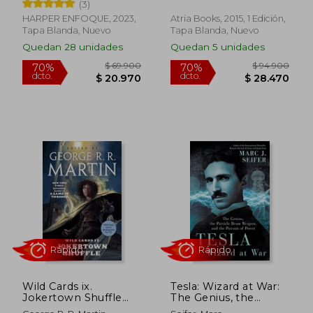
(3)
HARPER ENFOQUE, 2023,
Atria Books, 2015, 1 Edición,
Tapa Blanda, Nuevo
Tapa Blanda, Nuevo
Quedan 28 unidades
Quedan 5 unidades
Rápido
Rápido
$ 69.900
$ 94.9
70%
70%
dcto.
dcto.
$ 20.970
$ 28.4
Wild Cards ix.
Tesla: Wizard at War:
Jokertown Shuffle
The Genius, the
(en Inglés)
Particle Beam