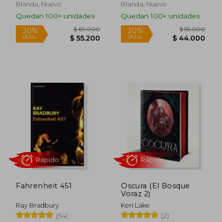
Blanda, Nuevo
Blanda, Nuevo
$ 55.000
$ 55.0
30%
20%
Quedan 100+ unidades
Quedan 100+ unidades
dcto.
dcto.
$ 38.500
$ 44.0
Rápido
Rápido
Fahrenheit 451
Oscura (El Bosque
Voraz 2)
Ray Bradbury
Keri Lake
(54)
(2)