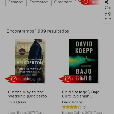
Estado
Formato
Ordenar
Rápido
Com
y ga
dine
Encontramos
1.909
resultados
On the way to the
Cold Storage \ Bajo
Wedding (Bridgertons
Cero (Spanish
Rápido
Rápido
Book 8) (en Inglés)
Edition)
Julia Quinn
David Koepp
(5)
Avon Books, 2017, Tapa
HarperCollins, 2019, Tapa