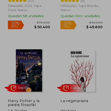
(10)
(8)
Debolsillo, 2025, Tapa
GRIJALBO, Tapa Blanda,
Dura, Nuevo
Nuevo
Quedan 58 unidades
Quedan 100+ unidades
$ 69.000
$ 55.0
20%
20%
dcto.
dcto.
$ 55.200
$ 44.0
Harry Potter y la
La vegetariana
piedra filosofal
J. K. Rowling
Han Kang