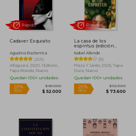
Rápido
Rápido
Cadaver Exquisito
La casa de los
espíritus (edición
especial con cantos
Agustina Bazterrica
Isabel Allende
tintados)
(201)
(9)
Alfaguara, 2020, 1 Edición,
Plaza Y Janés, 2026, Tapa
Tapa Blanda, Nuevo
Dura, Nuevo
Quedan 100+ unidades
Quedan 100+ unidades
$ 39.900
$ 39.9
70%
70%
dcto.
dcto.
$ 11.970
$ 11.9