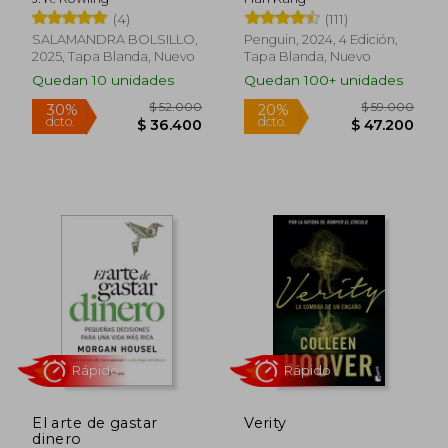
Rápido
Rápido
(4)
(111)
SALAMANDRA BOLSILLO,
Penguin, 2024, 4 Edición,
2025, Tapa Blanda, Nuevo
Tapa Blanda, Nuevo
Quedan 10 unidades
Quedan 100+ unidades
$ 45.000
$ 119.0
30%
20%
dcto.
dcto.
$ 31.500
$ 95.2
El arte de gastar
Verity
dinero