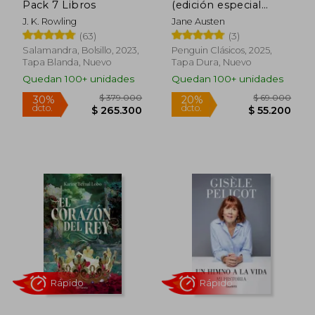
Pack 7 Libros
(edición especial
limitada)
J. K. Rowling
Jane Austen
(63)
(3)
Salamandra, Bolsillo, 2023,
Penguin Clásicos, 2025,
Tapa Blanda, Nuevo
Tapa Dura, Nuevo
Quedan 100+ unidades
Quedan 100+ unidades
Rápido
Rápido
$ 52.000
$ 59.0
30%
20%
dcto.
dcto.
$ 36.400
$ 47.2