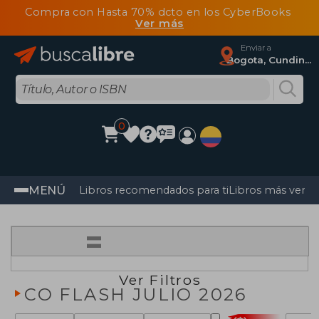
Compra con Hasta 70% dcto en los CyberBooks
Ver más
Enviar a
Bogota, Cundinamarca
0
MENÚ
Libros recomendados para ti
Libros más vendi
=
Ver Filtros
CO FLASH JULIO 2026