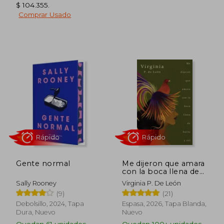
$ 104.355
.
Rápido
Rápido
Comprar Usado
$ 72.000
$ 82.0
20%
20%
dcto.
dcto.
$ 57.600
$ 65.6
Gente normal
Me dijeron que amara
con la boca llena de
barro y sal
Sally Rooney
Virginia P. De León
(9)
(21)
Debolsillo, 2024, Tapa
Espasa, 2026, Tapa Blanda,
Dura, Nuevo
Nuevo