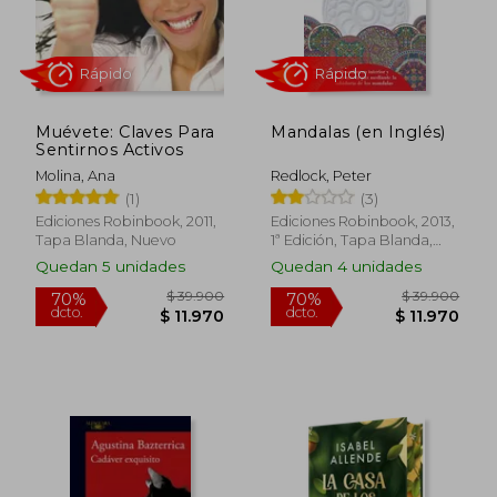
Rápido
Rápido
Muévete: Claves Para
Mandalas (en Inglés)
Sentirnos Activos
Molina, Ana
Redlock, Peter
(1)
(3)
Ediciones Robinbook, 2011,
Ediciones Robinbook, 2013,
Tapa Blanda, Nuevo
1ª Edición, Tapa Blanda,
Nuevo
Quedan 5 unidades
Quedan 4 unidades
$ 39.900
$ 39.9
70%
70%
dcto.
dcto.
$ 11.970
$ 11.9