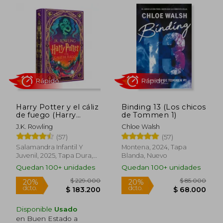
$ 65.000
$ 57.0
20%
30%
dcto.
dcto.
$ 52.000
$ 39.9
Harry Potter y el cáliz
Binding 13 (Los chicos
de fuego (Harry
de Tommen 1)
Potter ediciones
J.K. Rowling
Chloe Walsh
ilustradas interactivas
(57)
(57)
4)
Salamandra Infantil Y
Montena, 2024, Tapa
Juvenil, 2025, Tapa Dura,
Blanda, Nuevo
Nuevo
Quedan 100+ unidades
Quedan 100+ unidades
Disponible
Usado
en Buen Estado a