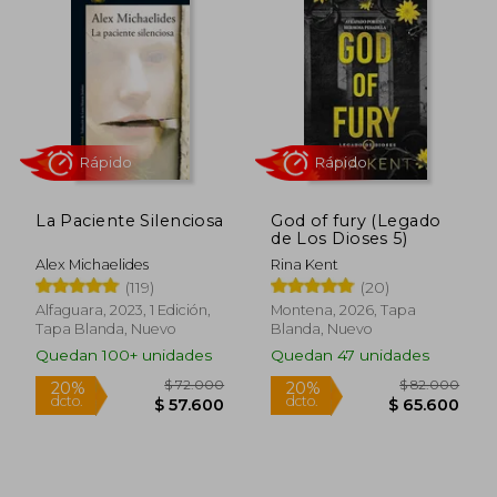
$ 75.000
$ 79.0
30%
20%
dcto.
dcto.
$ 52.500
$ 63.2
La Paciente Silenciosa
God of fury (Legado
de Los Dioses 5)
Alex Michaelides
Rina Kent
(119)
(20)
Alfaguara, 2023, 1 Edición,
Montena, 2026, Tapa
Tapa Blanda, Nuevo
Blanda, Nuevo
Quedan 100+ unidades
Quedan 47 unidades
Rápido
Rápido