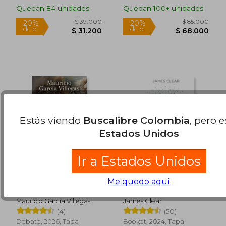
Nuevo
Quedan 84 unidades
Quedan 100+ unidades
Estás viendo
Buscalibre Colombia
, pero 
Rápido
Rápido
Estados Unidos
Ir a Estados Unidos
Me quedo aquí
Antes de perder el
Hábitos Atómicos
juicio
Mauricio García Villegas
James Clear
(4)
(50)
Debate, 2026, Tapa
Booket, 2024, Tapa