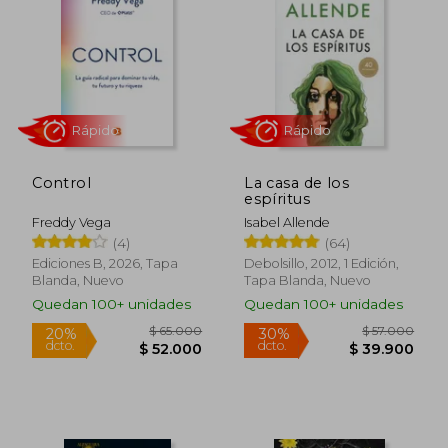
$ 69.000
$ 39.0
20%
20%
dcto.
dcto.
$ 55.200
$ 31.2
Control
La casa de los
espíritus
Freddy Vega
Isabel Allende
(4)
(64)
Ediciones B, 2026, Tapa
Debolsillo, 2012, 1 Edición,
Blanda, Nuevo
Tapa Blanda, Nuevo
Quedan 100+ unidades
Quedan 100+ unidades
Rápido
Rápido