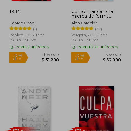
1984
Cómo mandar a la
mierda de forma
$ 379.000
$ 69.0
30%
20%
educada
dcto.
dcto.
$ 265.300
$ 55.2
George Orwell
Alba Cardalda
(1)
(37)
Booket, 2026, Tapa
Vergara, 2025, Tapa
Blanda, Nuevo
Blanda, Nuevo
Quedan 3 unidades
Quedan 100+ unidades
Rápido
Rápido