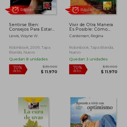
Sentirse Bien:
Vivir de Otra Manera
Consejos Para Estar
Es Posible: Cómo
Contento Contigo
Encontrar La Senda
Lewis, Wayne W.
Carstensen, Regina
Mismo
de la Felicidad
$ 79.900
$ 43.9
70%
70%
dcto.
dcto.
$ 23.970
$ 13.1
Robinbook, 2009, Tapa
Robinbook, Tapa Blanda,
Blanda, Nuevo
Nuevo
Quedan 8 unidades
Quedan 3 unidades
Rápido
Rápido