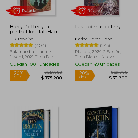
Rápido
Rápido
Harry Potter y la
Las cadenas del rey
piedra filosofal (Harry
Potter edición
J. K. Rowling
Karine Bernal Lobo
MinaLima 1)
(404)
(245)
Salamandra Infantil Y
Planeta, 2024, 2 Edición,
Juvenil, 2021, Tapa Dura,
Tapa Blanda, Nuevo
Nuevo
Quedan 100+ unidades
Quedan 49 unidades
$ 39.000
$ 65.0
20%
20%
dcto.
dcto.
$ 31.200
$ 52.0