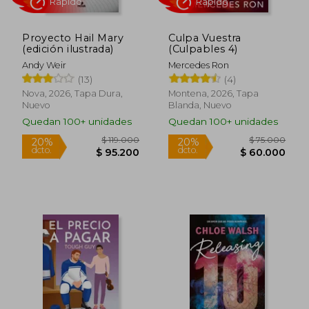
Proyecto Hail Mary
Culpa Vuestra
(edición ilustrada)
(Culpables 4)
Andy Weir
Mercedes Ron
(13)
(4)
$ 89.000
$ 72.0
20%
20%
Nova, 2026, Tapa Dura,
Montena, 2026, Tapa
dcto.
dcto.
$ 71.200
$ 57.6
Nuevo
Blanda, Nuevo
Quedan 100+ unidades
Quedan 100+ unidades
Rápido
Rápido