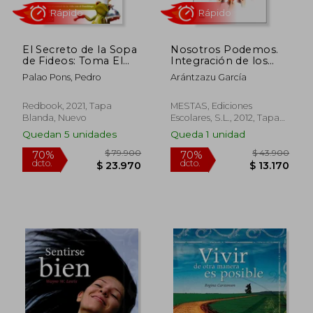
El Secreto de la Sopa
Nosotros Podemos.
$ 94.900
$ 39.9
70%
70%
de Fideos: Toma El
Integración de los
dcto.
dcto.
$ 28.470
$ 11.9
Control de Tu Vida
Discapacitados en la
Palao Pons, Pedro
Arántzazu García
Con El Coaching
sociedad actual (El
Mundo en tus Manos)
Redbook, 2021, Tapa
MESTAS, Ediciones
Blanda, Nuevo
Escolares, S.L., 2012, Tapa
Blanda, Nuevo
Quedan 5 unidades
Queda 1 unidad
Rápido
Rápido