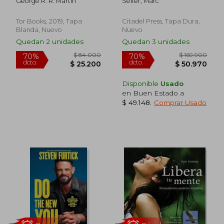
George R. R. Martin
Seifer, Marc
Weapon, and the
Pursuit of Power (en
Inglés)
Tor Books, 2019, Tapa
Citadel Press, Tapa Dura,
Blanda, Nuevo
Nuevo
Quedan 2 unidades
Quedan 3 unidades
Rápido
Rápido
Disponible
Usado
en Buen Estado a
$ 49.148
.
Comprar Usado
$ 84.000
$ 169.9
70%
70%
dcto.
dcto.
$ 25.200
$ 50.9