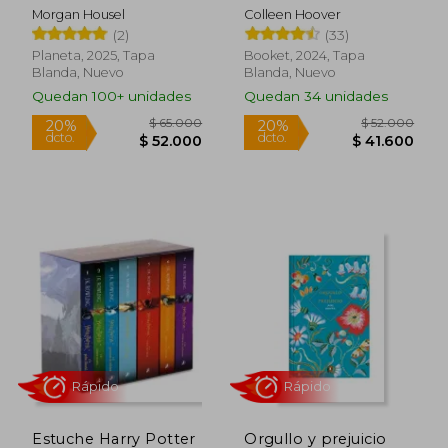
Morgan Housel
Colleen Hoover
(2)
(33)
Planeta, 2025, Tapa
Booket, 2024, Tapa
Blanda, Nuevo
Blanda, Nuevo
Rápido
Rápido
Quedan 100+ unidades
Quedan 34 unidades
$ 72.000
$ 62.0
30%
20%
dcto.
dcto.
$ 50.400
$ 49.6
Estuche Harry Potter
Orgullo y prejuicio