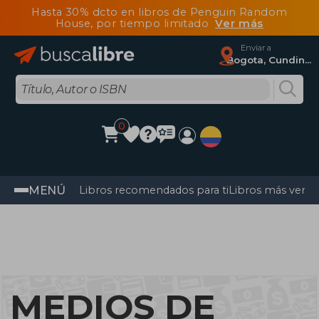
Hasta 30% dcto en libros de Penguin Random
House, por tiempo limitado
Ver más
Enviar a
Bogota, Cundinamarca
0
MENÚ
Libros recomendados para ti
Libros más vendi
MEDIOS DE