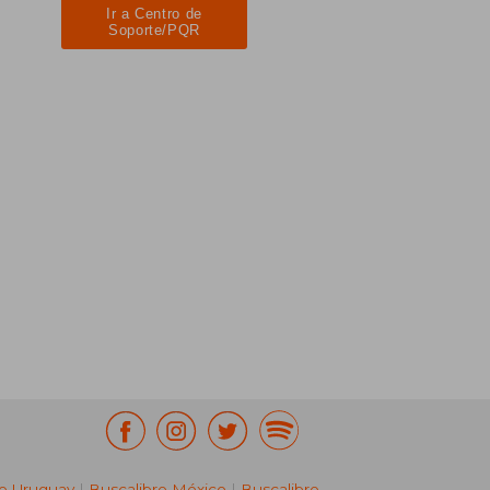
Ir a Centro de
Soporte/PQR
re Uruguay
|
Buscalibre México
|
Buscalibre