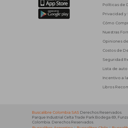
Políticas de
Privacidad y
Cómo Compr
Nuestras Fo
Opiniones de
Costos de D
Seguridad R
Lista de auto
Incentivo a l
Libros Rec
Buscalibre Colombia SAS
Derechos Reservados.
Parque Industrial Celta Trade Park Bodega 69
,
Funz
Colombia
. Derechos Reservados.
Buscalibre Argentina
|
Buscalibre Chile
|
Buscali