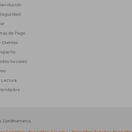
 Devolución
 Seguridad
ar
rmas de Pago
 Clientes
espacho
edes Sociales
res
a Lectura
omendados
a
,
Cundinamarca
,
bre Colombia
|
Buscalibre Ecuador
|
Buscalibre España
|
Buscalib