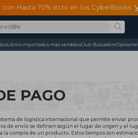
 con Hasta 70% dcto en los CyberBooks
dos
Libros importados más vendidos
Club Buscalibre
Opiniones
DE PAGO
stema de logística internacional que permite enviar pro
s de envío se definen según el lugar de origen y el lug
za la compra de un producto. Estos tiempos son estimacio