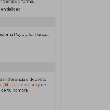
n tiempo y forma.
encialidad:
 sistema PayU y los bancos
ransferencia o depósito
pe@buscalibre.com
y en
n de tu compra.