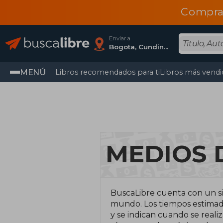
Compra
Enviar a
Bogota, Cundinamarca
MENÚ
Libros recomendados para ti
Libros más vendi
MEDIOS 
BuscaLibre cuenta con un si
mundo. Los tiempos estimado
y se indican cuando se reali