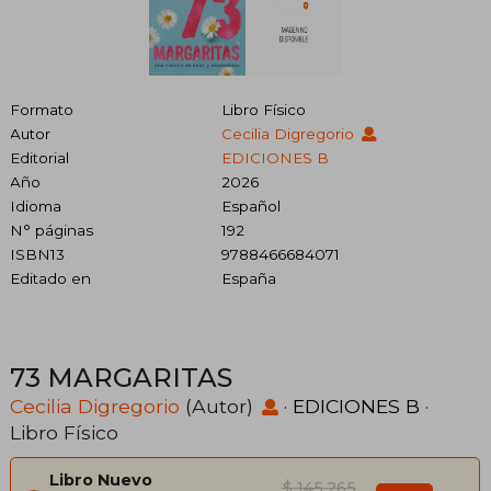
Formato
Libro Físico
Autor
Cecilia Digregorio
Editorial
EDICIONES B
Año
2026
Idioma
Español
N° páginas
192
ISBN13
9788466684071
Editado en
España
73 MARGARITAS
Cecilia Digregorio
(Autor)
·
EDICIONES B
·
Libro Físico
Libro Nuevo
$ 145.265