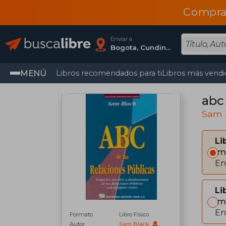
Compra
Enviar a
Bogota, Cundinamarca
MENÚ
Libros recomendados para ti
Libros más vendi
abc 
Sam 
Li
Im
En
Li
Im
En
Formato
Libro Físico
Autor
Sam Black