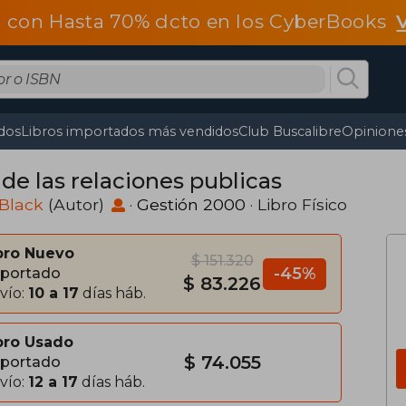
 con Hasta 70% dcto en los CyberBooks
dos
Libros importados más vendidos
Club Buscalibre
Opiniones
de las relaciones publicas
Black
(Autor)
·
Gestión 2000
· Libro Físico
bro Nuevo
$ 151.320
-45%
portado
$ 83.226
vío:
10 a 17
días háb.
bro Usado
$ 74.055
portado
vío:
12 a 17
días háb.