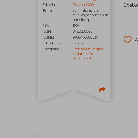
Costo
Editorial
Gestión 2000
Tema
administracion
publica,oopp,ingen.de
transito,rrpp
Año
1994
ISBN
8480880538
ISBN13
9788480880534
A
Editado en
España
Categorías
Gestión De Ventas
Y Marketing
Publicidad