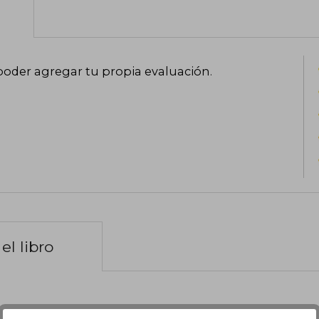
poder agregar tu propia evaluación
.
el libro