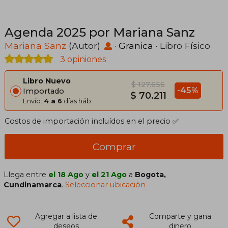
Agenda 2025 por Mariana Sanz
Mariana Sanz
(Autor)
·
Granica
· Libro Físico
3 opiniones
Libro Nuevo
$ 127.656
-45%
Importado
$ 70.211
Envío:
4 a 6
días háb.
Costos de importación incluídos en el precio ✅
Comprar
Llega entre
el 18 Ago
y
el 21 Ago
a
Bogota,
Cundinamarca
.
Seleccionar ubicación
Agregar a lista de
Comparte y gana
deseos
dinero