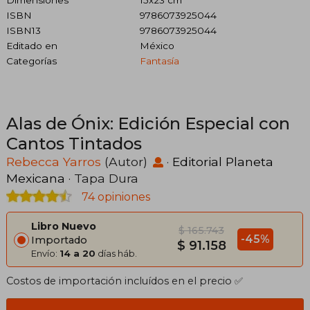
ISBN
9786073925044
ISBN13
9786073925044
Editado en
México
Categorías
Fantasía
Alas de Ónix: Edición Especial con
Cantos Tintados
Rebecca Yarros
(Autor)
·
Editorial Planeta
Mexicana
· Tapa Dura
74 opiniones
Libro Nuevo
$ 165.743
-45%
Importado
$ 91.158
Envío:
14 a 20
días háb.
Costos de importación incluídos en el precio ✅