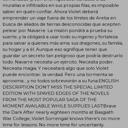
murallas e infiltrados en sus propias filas, es imposible
saber en quién confiar. Ahora Violet deberá
emprender un viaje fuera de los límites de Aretia en
busca de aliados de tierras desconocidas que acepten
pelear por Navarre. La misión pondrá a prueba su
suerte, y la obligará a usar todo su ingenio y fortaleza
para salvar a quienes más ama: sus dragones, su familia,
su hogar y a él. Aunque eso signifique tener que
guardar un secreto tan peligroso que podría destruirlo
todo. Navarre necesita un ejército. Necesita poder.
Necesita magia. Y necesitará algo que solo Violet
puede encontrar: la verdad. Pero una tormenta se
aproxima... y no todos sobrevivirán a su furia.ENGLISH
DESCRIPTION DON'T MISS THE SPECIAL LIMITED
EDITION WITH SPAYED EDGES OF THE NOVELS
FROM THE MOST POPULAR SAGA OF THE
MOMENT.AVAILABLE WHILE SUPPLIES LAST!Brave
the Dark After nearly eighteen months at Basgiath
War College, Violet Sorrengail knows there's no more
time for lessons. No more time for uncertainty.