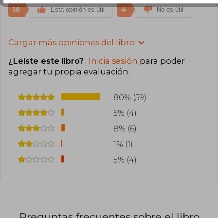
18
4
Esta opinión es útil
No es útil
Cargar más opiniones del libro
¿Leíste este libro?
Inicia sesión
para poder
agregar tu propia evaluación
.
80% (59)
5% (4)
8% (6)
1% (1)
5% (4)
Preguntas frecuentes sobre el libro