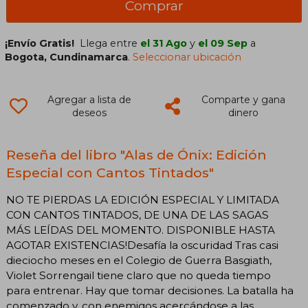
Comprar
¡Envío Gratis!
Llega entre
el 31 Ago
y
el 09 Sep
a
Bogota, Cundinamarca
.
Seleccionar ubicación
Agregar a lista de
Comparte y gana
deseos
dinero
Reseña del libro "Alas de Ónix: Edición
Especial con Cantos Tintados"
NO TE PIERDAS LA EDICIÓN ESPECIAL Y LIMITADA
CON CANTOS TINTADOS, DE UNA DE LAS SAGAS
MÁS LEÍDAS DEL MOMENTO. DISPONIBLE HASTA
AGOTAR EXISTENCIAS!Desafía la oscuridad Tras casi
dieciocho meses en el Colegio de Guerra Basgiath,
Violet Sorrengail tiene claro que no queda tiempo
para entrenar. Hay que tomar decisiones. La batalla ha
comenzado y, con enemigos acercándose a las