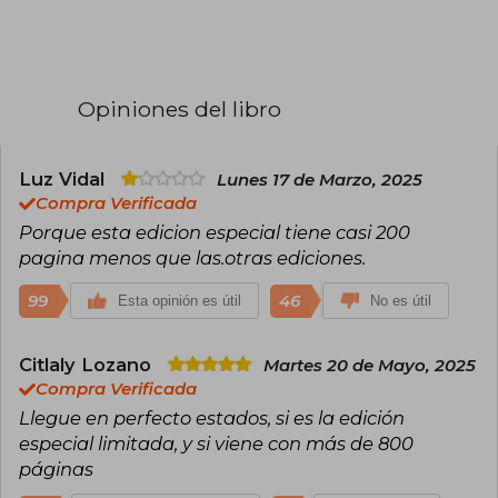
acción la ha convertido en una de las autoras
más leídas del momento. Su éxito llegó con la
saga Empíreo, iniciada con Alas de sangre
(Fourth Wing), seguida por Alas de hierro (Iron
Flame) y Alas de ónix (Onyx Storm), una trilogía
Opiniones del libro
ambientada en una academia militar con
dragones, magia y relaciones intensas que ha
conquistado a lectores de todo el mundo.
Rebecca Yarros ha sido reconocida con
Luz Vidal
Lunes 17 de Marzo, 2025
premios como el Goodreads Choice Award y el
Compra Verificada
British Book Award al Libro del Año Pageturner,
Porque esta edicion especial tiene casi 200
y su obra será adaptada a televisión.
pagina menos que las.otras ediciones.
99
46
Esta opinión es útil
No es útil
Citlaly Lozano
Martes 20 de Mayo, 2025
Compra Verificada
Llegue en perfecto estados, si es la edición
especial limitada, y si viene con más de 800
páginas