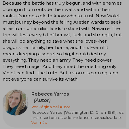
Because the battle has truly begun, and with enemies
closing in from outside their walls and within their
ranks, it's impossible to know who to trust. Now Violet
must journey beyond the failing Aretian wards to seek
allies from unfamiliar lands to stand with Navarre. The
trip will test every bit of her wit, luck, and strength, but
she will do anything to save what she loves--her
dragons, her family, her home, and him. Even if it
means keeping a secret so big, it could destroy
everything. They need an army. They need power.
They need magic. And they need the one thing only
Violet can find--the truth. But a storm is coming...and
not everyone can survive its wrath.
Rebecca Yarros
(Autor)
Ver Página del Autor
Rebecca Yarros (Washington D. C. en 1981), es
una escritora estadounidense especializada en
Ver más
fantasía romántica y romance contemporáneo.
Su estilo apasionado, emocional y cargado de