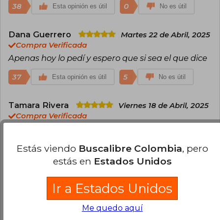
38
0
Esta opinión es útil
No es útil
Dana Guerrero
Martes 22 de Abril, 2025
Compra Verificada
Apenas hoy lo pedí y espero que si sea el que dice
37
5
Esta opinión es útil
No es útil
Tamara Rivera
Viernes 18 de Abril, 2025
Compra Verificada
Amo lo preciosa que es! ❤️‍
Estás viendo
Buscalibre Colombia
, pero
23
2
Esta opinión es útil
No es útil
estás en
Estados Unidos
Iván Gómez
Viernes 25 de Abril, 2025
Ir a Estados Unidos
Compra Verificada
Es una belleza tengo uno en pasta dura pero no
Me quedo aquí
con los cantos pintados así que ahí dice comprar.