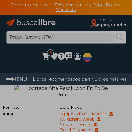
Compra con Hasta 70% dcto en los CyberBooks
Ver más
Enviar a
Bogota, Cundinamarca
0
MENÚ
Libros recomendados para ti
Libros más vendi
Formato
Libro Físico
Autor
Equipo Editorial Marbán
W. Richard Webb
Nestor L. Müller
David P. Naidich