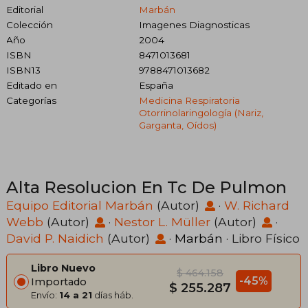
Editorial
Marbán
Colección
Imagenes Diagnosticas
Año
2004
ISBN
8471013681
ISBN13
9788471013682
Editado en
España
Categorías
Medicina Respiratoria
Otorrinolaringología (nariz,
Garganta, Oídos)
Alta Resolucion En Tc De Pulmon
Equipo Editorial Marbán
(Autor)
·
W. Richard
Webb
(Autor)
·
Nestor L. Müller
(Autor)
·
David P. Naidich
(Autor)
·
Marbán
· Libro Físico
Libro Nuevo
$ 464.158
-45%
Importado
$ 255.287
Envío:
14 a 21
días háb.