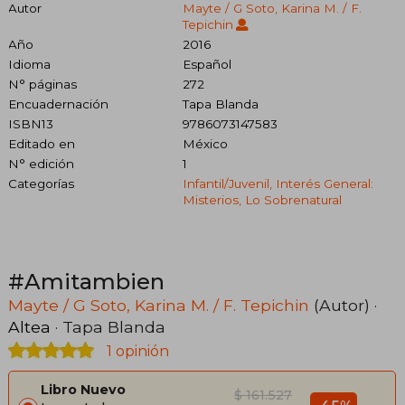
Autor
Mayte / G Soto, Karina M. / F.
Tepichin
Año
2016
Idioma
Español
N° páginas
272
Encuadernación
Tapa Blanda
ISBN13
9786073147583
Editado en
México
N° edición
1
Categorías
Infantil/juvenil, Interés General:
Misterios, Lo Sobrenatural
#Amitambien
Mayte / G Soto, Karina M. / F. Tepichin
(Autor) ·
Altea
· Tapa Blanda
1 opinión
Libro Nuevo
$ 161.527