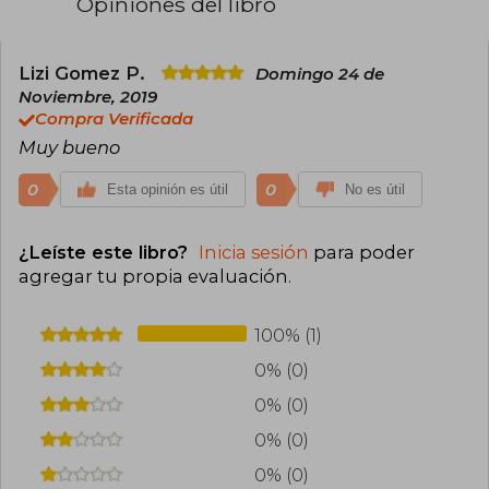
Opiniones del libro
Lizi Gomez P.
Domingo 24 de
Noviembre, 2019
Compra Verificada
Muy bueno
0
0
Esta opinión es útil
No es útil
¿Leíste este libro?
Inicia sesión
para poder
agregar tu propia evaluación
.
100% (1)
0% (0)
0% (0)
0% (0)
0% (0)