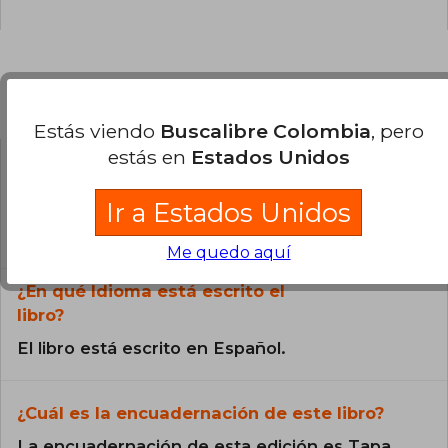
Preguntas frecuentes sobre el libro
Estás viendo
Buscalibre Colombia
, pero
estás en
Estados Unidos
¿El libro es original?
Ir a Estados Unidos
Todos los libros de nuestro
catálogo son Originales.
Me quedo aquí
¿En qué Idioma está escrito el
libro?
El libro está escrito en Español.
¿Cuál es la encuadernación de este libro?
La encuadernación de esta edición es Tapa