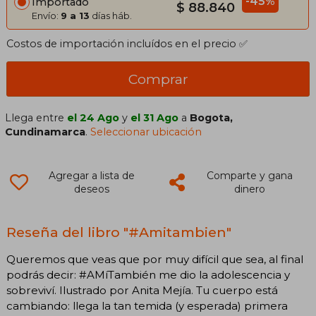
-45%
Importado
$ 88.840
Envío:
9 a 13
días háb.
Costos de importación incluídos en el precio ✅
Comprar
Llega entre
el 24 Ago
y
el 31 Ago
a
Bogota,
Cundinamarca
.
Seleccionar ubicación
Agregar a lista de
Comparte y gana
deseos
dinero
Reseña del libro "#Amitambien"
Queremos que veas que por muy difícil que sea, al final
podrás decir: #AMíTambién me dio la adolescencia y
sobreviví. Ilustrado por Anita Mejía. Tu cuerpo está
cambiando: llega la tan temida (y esperada) primera