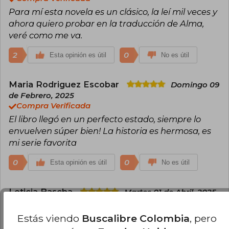
Para mí esta novela es un clásico, la leí mil veces y
ahora quiero probar en la traducción de Alma,
veré como me va.
2
0
Esta opinión es útil
No es útil
Maria Rodriguez Escobar
Domingo 09
de Febrero, 2025
Compra Verificada
El libro llegó en un perfecto estado, siempre lo
envuelven súper bien! La historia es hermosa, es
mi serie favorita
0
0
Esta opinión es útil
No es útil
Leticia Bascha
Martes 01 de Abril, 2025
Compra Verificada
Colores vibrantes, letra e interlineado perfectos,
Estás viendo
Buscalibre Colombia
, pero
hermoso. Una historia emocionante.