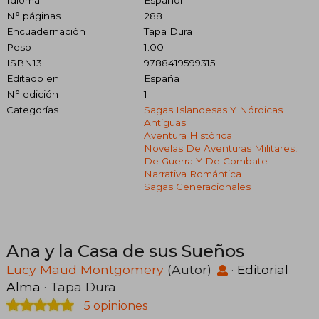
Idioma
Español
N° páginas
288
Encuadernación
Tapa Dura
Peso
1.00
ISBN13
9788419599315
Editado en
España
N° edición
1
Categorías
Sagas Islandesas Y Nórdicas
Antiguas
Aventura Histórica
Novelas De Aventuras Militares,
De Guerra Y De Combate
Narrativa Romántica
Sagas Generacionales
Ana y la Casa de sus Sueños
Lucy Maud Montgomery
(Autor)
·
Editorial
Alma
· Tapa Dura
5 opiniones