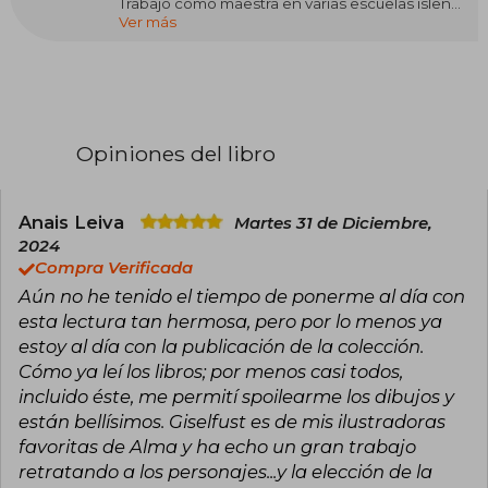
Trabajó como maestra en varias escuelas isleñas
Ver más
y como periodista en diarios regionales. Estudió
literatura en la Universidad de Dalhousie durante
dos años. En 1908 publica su primera novela
protagonizada por Anne. A esta le seguirían
varios títulos, que abarcan la adolescencia,
juventud y madurez de la protagonista y la serie
de Emily Starr. También publicó colecciones de
Opiniones del libro
cuentos, poesías y una autobiografía en la que
se advierten semejanzas y diferencias entre la
vida de la escritora y las de sus heroínas. Hoy su
obra es objeto de investigaciones, conferencias
Anais Leiva
Martes 31 de Diciembre,
y homenajes en todo el mundo.
2024
Compra Verificada
Aún no he tenido el tiempo de ponerme al día con
esta lectura tan hermosa, pero por lo menos ya
estoy al día con la publicación de la colección.
Cómo ya leí los libros; por menos casi todos,
incluido éste, me permití spoilearme los dibujos y
están bellísimos. Giselfust es de mis ilustradoras
favoritas de Alma y ha echo un gran trabajo
retratando a los personajes...y la elección de la