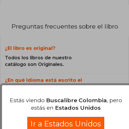
Preguntas frecuentes sobre el libro
¿El libro es original?
Todos los libros de nuestro
catálogo son Originales.
¿En qué Idioma está escrito el
libro?
El libro está escrito en Español.
Estás viendo
Buscalibre Colombia
, pero
estás en
Estados Unidos
¿Cuál es la encuadernación de este libro?
Ir a Estados Unidos
La encuadernación de esta edición es Tapa