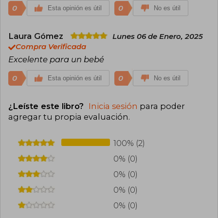
0
0
Esta opinión es útil
No es útil
Laura Gómez
Lunes 06 de Enero, 2025
Compra Verificada
Excelente para un bebé
0
0
Esta opinión es útil
No es útil
¿Leíste este libro?
Inicia sesión
para poder
agregar tu propia evaluación
.
100% (2)
0% (0)
0% (0)
0% (0)
0% (0)