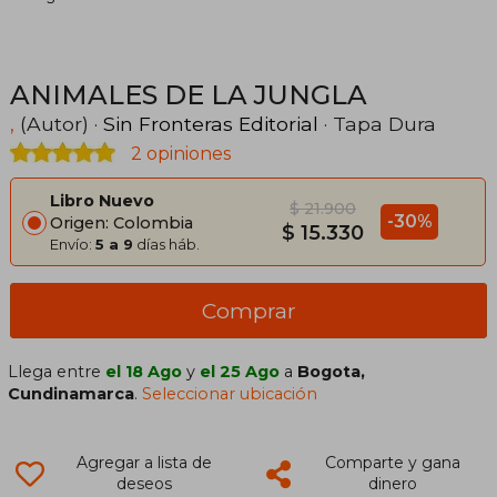
ANIMALES DE LA JUNGLA
,
(Autor) ·
Sin Fronteras Editorial
· Tapa Dura
2 opiniones
Libro Nuevo
$ 21.900
-30%
Origen: Colombia
$ 15.330
Envío:
5 a 9
días háb.
Comprar
Llega entre
el 18 Ago
y
el 25 Ago
a
Bogota,
Cundinamarca
.
Seleccionar ubicación
Agregar a lista de
Comparte y gana
deseos
dinero