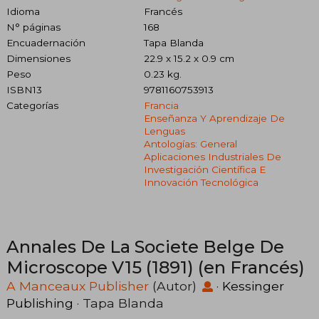
Idioma
Francés
N° páginas
168
Encuadernación
Tapa Blanda
Dimensiones
22.9 x 15.2 x 0.9 cm
Peso
0.23 kg.
ISBN13
9781160753913
Categorías
Francia
Enseñanza Y Aprendizaje De
Lenguas
Antologías: General
Aplicaciones Industriales De
Investigación Científica E
Innovación Tecnológica
Annales De La Societe Belge De
Microscope V15 (1891) (en Francés)
A Manceaux Publisher
(Autor)
·
Kessinger
Publishing
· Tapa Blanda