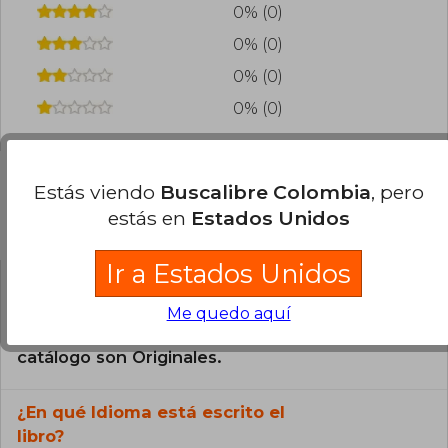
0% (0)
0% (0)
0% (0)
0% (0)
Estás viendo
Buscalibre Colombia
, pero
estás en
Estados Unidos
Preguntas frecuentes sobre el libro
Ir a Estados Unidos
¿El libro es original?
Me quedo aquí
Todos los libros de nuestro
catálogo son Originales.
¿En qué Idioma está escrito el
libro?