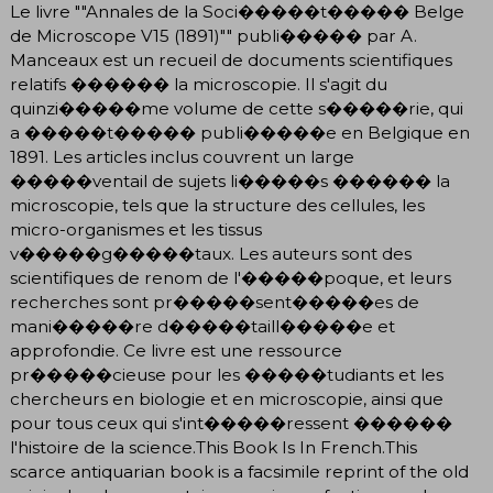
Le livre ""Annales de la Soci�����t����� Belge
de Microscope V15 (1891)"" publi����� par A.
Manceaux est un recueil de documents scientifiques
relatifs ������ la microscopie. Il s'agit du
quinzi�����me volume de cette s�����rie, qui
a �����t����� publi�����e en Belgique en
1891. Les articles inclus couvrent un large
�����ventail de sujets li�����s ������ la
microscopie, tels que la structure des cellules, les
micro-organismes et les tissus
v�����g�����taux. Les auteurs sont des
scientifiques de renom de l'�����poque, et leurs
recherches sont pr�����sent�����es de
mani�����re d�����taill�����e et
approfondie. Ce livre est une ressource
pr�����cieuse pour les �����tudiants et les
chercheurs en biologie et en microscopie, ainsi que
pour tous ceux qui s'int�����ressent ������
l'histoire de la science.This Book Is In French.This
scarce antiquarian book is a facsimile reprint of the old