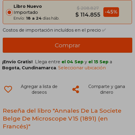
Libro Nuevo
$ 208.827
-45%
Importado
$ 114.855
Envío:
18 a 24
días háb.
Costos de importación incluídos en el precio ✅
Comprar
¡Envío Gratis!
Llega entre
el 04 Sep
y
el 15 Sep
a
Bogota, Cundinamarca
.
Seleccionar ubicación
Agregar a lista de
Comparte y gana
deseos
dinero
Reseña del libro "Annales De La Societe
Belge De Microscope V15 (1891) (en
Francés)"