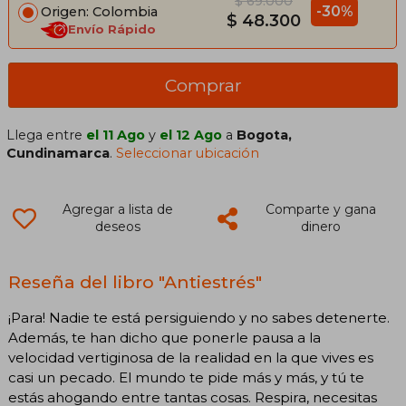
$ 69.000
-30%
Origen: Colombia
$ 48.300
Envío Rápido
Comprar
Llega entre
el 11 Ago
y
el 12 Ago
a
Bogota,
Cundinamarca
.
Seleccionar ubicación
Agregar a lista de
Comparte y gana
deseos
dinero
Reseña del libro "Antiestrés"
¡Para! Nadie te está persiguiendo y no sabes detenerte.
Además, te han dicho que ponerle pausa a la
velocidad vertiginosa de la realidad en la que vives es
casi un pecado. El mundo te pide más y más, y tú te
estás ahogando entre tantas cosas. Respira, necesitas