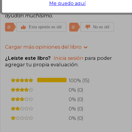
aprender a manejarlo. No hay una fórmula
Me quedo aquí
mágica, pero sin duda los consejos de Jaramillo
ayudan muchísimo.
0
0
Esta opinión es útil
No es útil
Cargar más opiniones del libro
¿Leíste este libro?
Inicia sesión
para poder
agregar tu propia evaluación
.
100% (15)
0% (0)
0% (0)
0% (0)
0% (0)