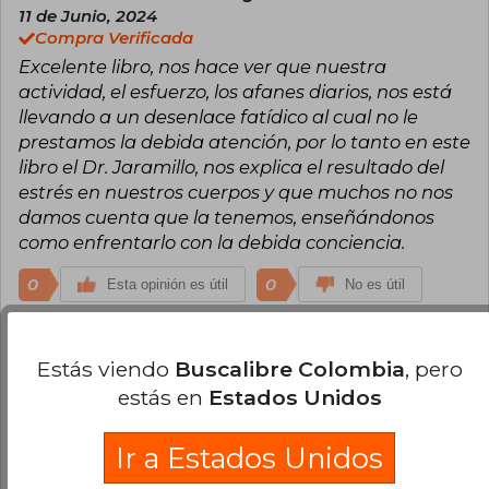
11 de Junio, 2024
Compra Verificada
Excelente libro, nos hace ver que nuestra
actividad, el esfuerzo, los afanes diarios, nos está
llevando a un desenlace fatídico al cual no le
prestamos la debida atención, por lo tanto en este
libro el Dr. Jaramillo, nos explica el resultado del
estrés en nuestros cuerpos y que muchos no nos
damos cuenta que la tenemos, enseñándonos
como enfrentarlo con la debida conciencia.
0
0
Esta opinión es útil
No es útil
Jorge Madrid
Miércoles 24 de Julio,
Estás viendo
Buscalibre Colombia
, pero
2024
Compra Verificada
estás en
Estados Unidos
Me encantó leer este libro, gracias por compartir
su conocimiento sobre el estrés y también por
Ir a Estados Unidos
compartir el camino, que no es fácil, para