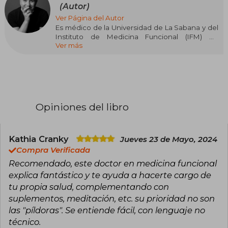
(Autor)
Ver Página del Autor
Es médico de la Universidad de La Sabana y del
Instituto de Medicina Funcional (IFM) en
Ver más
Estados Unidos. Tiene especialidades en
Antiedad (A4M) y Fisiología y Bioquímica Clínica
(Universidad de Harvard). Inició su camino en la
nutrición de la mano de Stanley Dudrick, quien
fuera su maestro en el programa de Nutrición
Clínica e Hiperalimentación en la Universidad de
Yale.
Opiniones del libro
Es fundador del Instituto de Medicina Funcional
en el territorio hispano y tiene práctica clínica
en Bogotá, Colombia. Trabaja como docente y
Kathia Cranky
Jueves 23 de Mayo, 2024
asesor en investigación y desarrollo para
Compra Verificada
empresas multinacionales de alimentos. Es
Recomendado, este doctor en medicina funcional
speaker, autor, instagramer de medio tiempo,
explica fantástico y te ayuda a hacerte cargo de
cocinero aficionado, esposo y padre orgulloso.
Su pasión es encontrar la cura de raíz de las
tu propia salud, complementando con
enfermedades crónicas y su misión, “educar
suplementos, meditación, etc. su prioridad no son
con ciencia” al mayor número de personas
las "píldoras". Se entiende fácil, con lenguaje no
posible.
técnico.