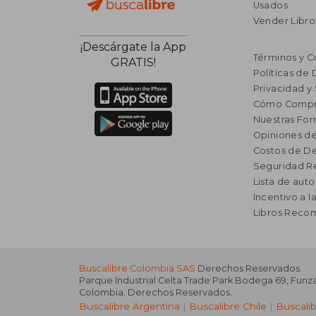
Usados
Vender Libro
¡Descárgate la App
Términos y C
GRATIS!
Políticas de
Privacidad y
Cómo Compr
Nuestras Fo
Opiniones de
Costos de D
Seguridad R
Lista de auto
Incentivo a l
Libros Rec
Buscalibre Colombia SAS
Derechos Reservados.
Parque Industrial Celta Trade Park Bodega 69
,
Funz
Colombia
. Derechos Reservados.
Buscalibre Argentina
|
Buscalibre Chile
|
Buscali