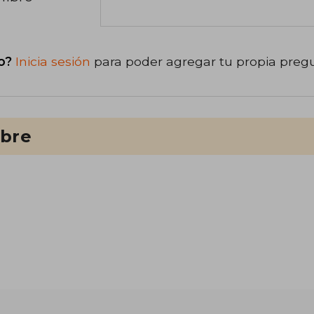
o?
Inicia sesión
para poder agregar tu propia preg
ibre