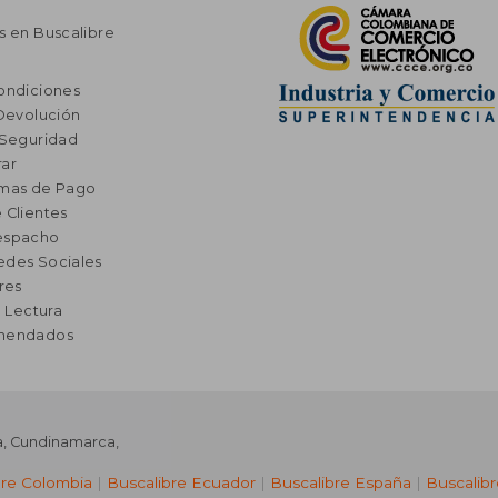
s en Buscalibre
ondiciones
 Devolución
 Seguridad
ar
rmas de Pago
 Clientes
espacho
edes Sociales
res
a Lectura
omendados
a
,
Cundinamarca
,
bre Colombia
|
Buscalibre Ecuador
|
Buscalibre España
|
Buscalib