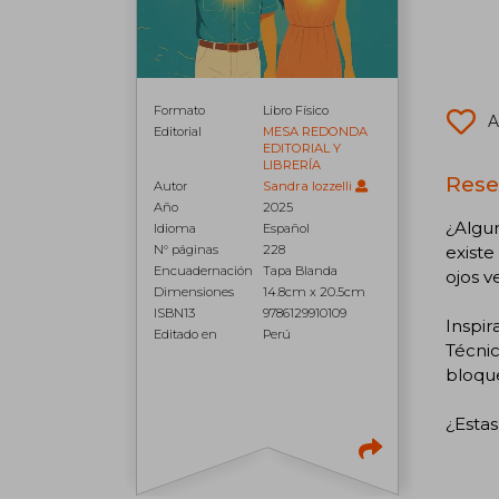
Formato
Libro Físico
A
Editorial
MESA REDONDA
EDITORIAL Y
LIBRERÍA
Rese
Autor
Sandra Iozzelli
Año
2025
¿Algun
Idioma
Español
existe
N° páginas
228
Encuadernación
Tapa Blanda
ojos v
Dimensiones
14.8cm x 20.5cm
ISBN13
9786129910109
Inspir
Editado en
Perú
Técnic
bloque
¿Estas