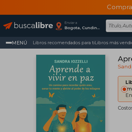
Compra
Enviar a
Bogota, Cundinamarca
MENÚ
Libros recomendados para ti
Libros más vendi
Apr
Sandr
Li
Im
En
Costo