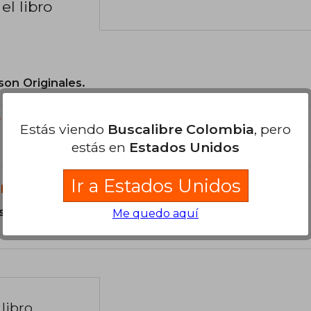
el libro
son Originales.
?
Estás viendo
Buscalibre Colombia
, pero
estás en
Estados Unidos
Ir a Estados Unidos
libro?
s Tapa Blanda.
Me quedo aquí
libro