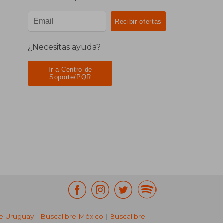
¿Necesitas ayuda?
Ir a Centro de
Soporte/PQR
re Uruguay
|
Buscalibre México
|
Buscalibre