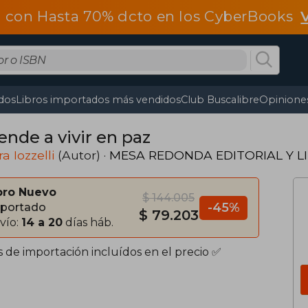
 con Hasta 70% dcto en los CyberBooks
dos
Libros importados más vendidos
Club Buscalibre
Opiniones
ende a vivir en paz
a Iozzelli
(Autor) ·
MESA REDONDA EDITORIAL Y L
bro Nuevo
$ 144.005
-45%
portado
$ 79.203
vío:
14 a 20
días háb.
s de importación incluídos en el precio ✅