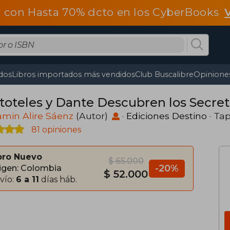
 con Hasta 70% dcto en los CyberBooks
dos
Libros importados más vendidos
Club Buscalibre
Opiniones
stoteles y Dante Descubren los Secret
min Alire Sáenz
(Autor)
·
Ediciones Destino
· Ta
81 opiniones
bro Nuevo
$ 65.000
-20%
igen: Colombia
$ 52.000
vío:
6 a 11
días háb.