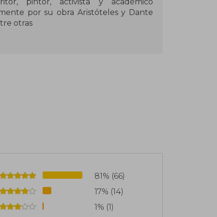
or, pintor, activista y académico
mente por su obra Aristóteles y Dante
tre otras
81% (66)
17% (14)
1% (1)