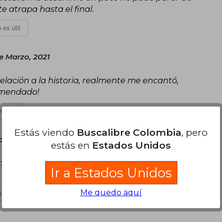
te atrapa hasta el final.
 es útil
e Marzo, 2021
 relación a la historia, realmente me encantó,
omendado!
s útil
Estás viendo
Buscalibre Colombia
, pero
de Agosto, 2021
estás en
Estados Unidos
erfecto estado, no me esperaba que llegara tan
Ir a Estados Unidos
Me quedo aquí
s útil