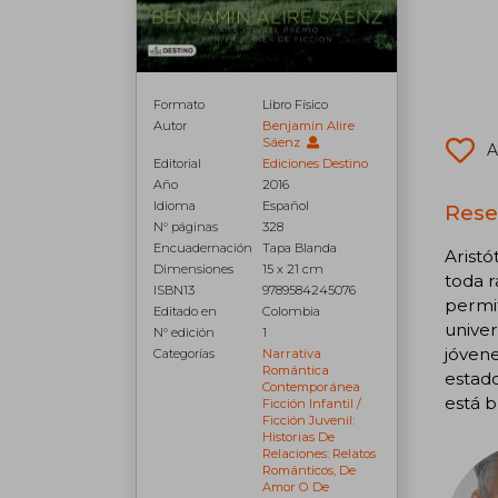
Formato
Libro Físico
Autor
Benjamin Alire
Sáenz
A
Editorial
Ediciones Destino
Año
2016
Idioma
Español
Rese
N° páginas
328
Encuadernación
Tapa Blanda
Aristó
Dimensiones
15 x 21 cm
toda r
ISBN13
9789584245076
permit
Editado en
Colombia
univer
N° edición
1
jóven
Categorías
Narrativa
Romántica
estad
Contemporánea
está b
Ficción Infantil /
Ficción Juvenil:
Historias De
Relaciones: Relatos
Románticos, De
Amor O De