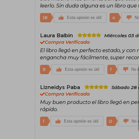
leerlo. Sin duda alguna es un libro que 
18
4
Esta opinión es útil
No
Laura Balbin
Miércoles 03 d
Compra Verificada
El libro llegó en perfecto estado, y con
engancha muy fácilmente, super rec
9
1
Esta opinión es útil
No e
Lizneidys Paba
Sábado 28 
Compra Verificada
Muy buen producto el libro llegó en p
rápido.
1
0
Esta opinión es útil
No e