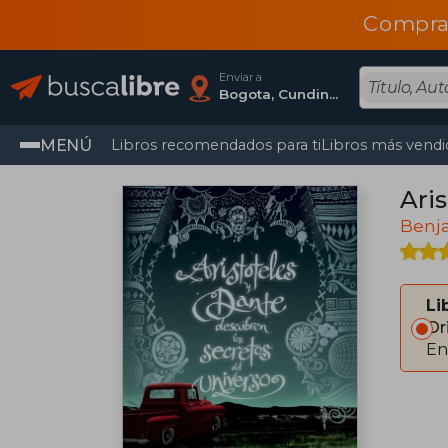
Compra
Enviar a
Bogota, Cundinamarca
MENÚ
Libros recomendados para ti
Libros más vendi
Ari
Benja
Li
Or
En