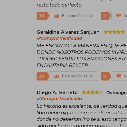
resto todo perfecto.
38
2
Esta opinión es útil
No
Geraldine Alvarez Sanjuan
Compra Verificada
ME ENCANTO LA MANERA EN QUE BEN
DONDE NOSOTROS PODEMOS VIVIRL
´PODER SENTIR SUS EMOCIONES ETC.
ENCANTARÍA RELEER.
30
0
Esta opinión es útil
No
Diego A. Barreto
Domingo 
Compra Verificada
La historia es excelente, de verdad que
libro tiene algunos errores de acentua
donde no deberían (no sé si esto tenga 
sido mucho más amena; aunque este d