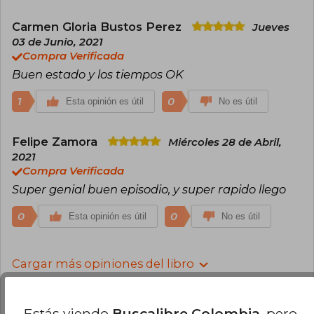
Carmen Gloria Bustos Perez
Jueves
03 de Junio, 2021
Compra Verificada
Buen estado y los tiempos OK
1
0
Esta opinión es útil
No es útil
Felipe Zamora
Miércoles 28 de Abril,
2021
Compra Verificada
Super genial buen episodio, y super rapido llego
0
0
Esta opinión es útil
No es útil
Cargar más opiniones del libro
¿Leíste este libro?
Inicia sesión
para poder
agregar tu propia evaluación
.
Estás viendo
Buscalibre Colombia
, pero