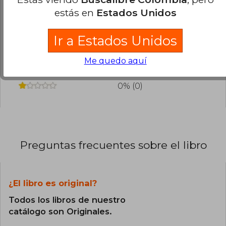
estás en
Estados Unidos
100% (7)
Ir a Estados Unidos
0% (0)
0% (0)
Me quedo aquí
0% (0)
0% (0)
Preguntas frecuentes sobre el libro
¿El libro es original?
Todos los libros de nuestro
catálogo son Originales.