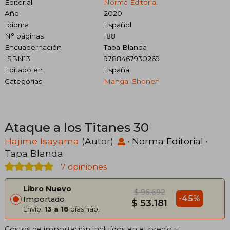
Editorial
Norma Editorial
Año
2020
Idioma
Español
N° páginas
188
Encuadernación
Tapa Blanda
ISBN13
9788467930269
Editado en
España
Categorías
Manga: Shonen
Ataque a los Titanes 30
Hajime Isayama
(Autor)
·
Norma Editorial
·
Tapa Blanda
7 opiniones
Libro Nuevo
$ 96.692
-45%
Importado
$ 53.181
Envío:
13 a 18
días háb.
Costos de importación incluídos en el precio ✅