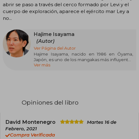
abrir se paso a través del cerco formado por Levi y el
cuerpo de exploración, aparece el ejército mar Ley a
no...
Hajime Isayama
(Autor)
Ver Página del Autor
Hajime Isayama, nacido en 1986 en Ōyama,
Japón, es uno de los mangakas más influyentes
Ver más
de su generación. Formado en diseño de
manga, debutó profesionalmente en 2009 con
Shingeki no Kyojin (Ataque a los Titanes), obra
que lo catapultó a la fama tras ganar el
Magazine Grand Prix en 2006. Inspirado por
títulos como Kingdom Hearts y The Mist,
desarrolló un estilo narrativo intenso y
Opiniones del libro
visualmente impactante.
Ataque a los Titanes se convirtió en un
fenómeno global, con más de 140 millones de
David Montenegro
Martes 16 de
copias vendidas y una exitosa adaptación
Febrero, 2021
animada. Galardonado con premios como el
Compra Verificada
Kōdansha Manga Shō (2011) y el Harvey Award