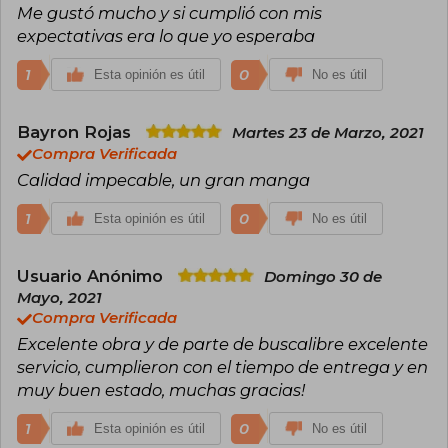
Me gustó mucho y si cumplió con mis
(2021), Isayama también ha publicado otros
trabajos como Heart Break One y supervisado
expectativas era lo que yo esperaba
spin-offs. Tras cerrar la serie en 2021, continúa
trabajando desde su ciudad natal, manteniendo
1
0
Esta opinión es útil
No es útil
un perfil reservado mientras explora nuevos
proyectos.
Bayron Rojas
Martes 23 de Marzo, 2021
Compra Verificada
Calidad impecable, un gran manga
1
0
Esta opinión es útil
No es útil
Usuario Anónimo
Domingo 30 de
Mayo, 2021
Compra Verificada
Excelente obra y de parte de buscalibre excelente
servicio, cumplieron con el tiempo de entrega y en
muy buen estado, muchas gracias!
1
0
Esta opinión es útil
No es útil