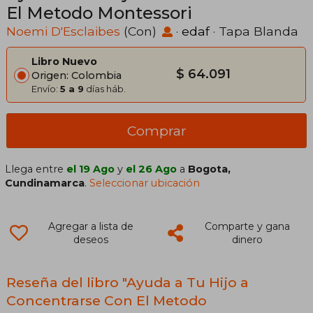
El Metodo Montessori
Noemi D'Esclaibes
(Con)
·
edaf
· Tapa Blanda
Libro Nuevo
$ 64.091
Origen: Colombia
Envío:
5 a 9
días háb.
Comprar
Llega entre
el 19 Ago
y
el 26 Ago
a
Bogota,
Cundinamarca
.
Seleccionar ubicación
Agregar a lista de
Comparte y gana
deseos
dinero
Reseña del libro "Ayuda a Tu Hijo a
Concentrarse Con El Metodo