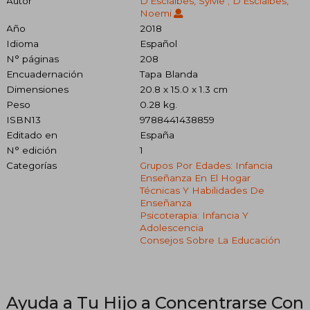
Autor
D'Esclaibes, Sylvie ; D'Esclaibes,
Noemi
Año
2018
Idioma
Español
N° páginas
208
Encuadernación
Tapa Blanda
Dimensiones
20.8 x 15.0 x 1.3 cm
Peso
0.28 kg.
ISBN13
9788441438859
Editado en
España
N° edición
1
Categorías
Grupos Por Edades: Infancia
Enseñanza En El Hogar
Técnicas Y Habilidades De
Enseñanza
Psicoterapia: Infancia Y
Adolescencia
Consejos Sobre La Educación
Ayuda a Tu Hijo a Concentrarse Con