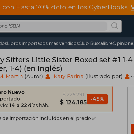
 con Hasta 70% dcto en los CyberBooks
dos
Libros importados más vendidos
Club Buscalibre
Opiniones
 Sitters Little Sister Boxed set #1 1-4
er, 1-4) (en Inglés)
M. Martin
(Autor)
·
Katy Farina
(Ilustrado por)
·
bro Nuevo
$ 225.791
-45%
portado
$ 124.185
vío:
14 a 22
días háb.
s de importación incluídos en el precio ✅