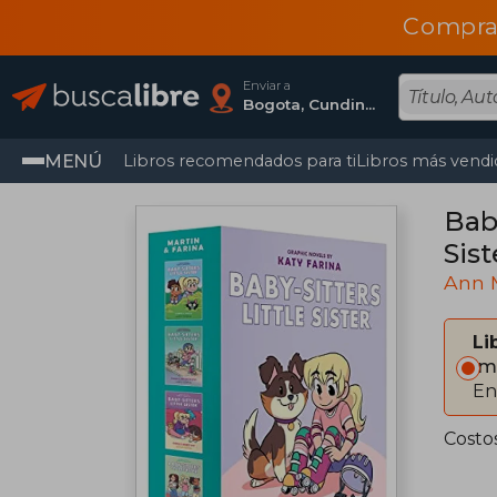
Compra
Enviar a
Bogota, Cundinamarca
MENÚ
Libros recomendados para ti
Libros más vendi
Baby
Sist
Ann 
Li
Im
En
Costo