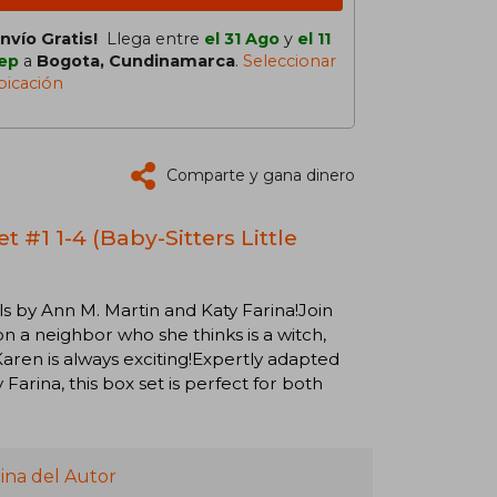
Envío Gratis!
Llega entre
el 31 Ago
y
el 11
ep
a
Bogota, Cundinamarca
.
Seleccionar
bicación
Comparte y gana dinero
t #1 1-4 (Baby-Sitters Little
els by Ann M. Martin and Katy Farina!Join
 a neighbor who she thinks is a witch,
h Karen is always exciting!Expertly adapted
Farina, this box set is perfect for both
ina del Autor