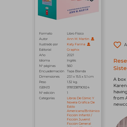
Formato
Libro Físico
Autor
Ann M. Martin
Ilustrado por
Katy Farina
A
Editorial
Graphix
Año
2021
Reseñ
Idioma
Inglés
N° páginas
560
Siste
Encuadernación
Tapa Blanda
Dimensiones
23.1 x 15.5 x 5.1 cm
A box 
Peso
1.32 kg.
Karen 
ISBN13
9781338790924
having
N° edición
1
from A
Categorías
Libros De Cómic Y
Novela Gráfica De
newco
Estilo
Americano/británico
Ficción Infantil /
Ficción Juvenil:
Ficción General