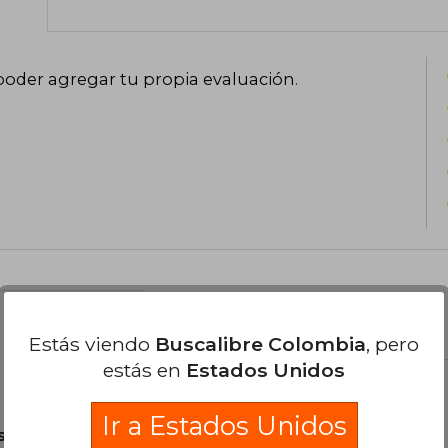
juvenil.
poder agregar tu propia evaluación
.
el libro
Estás viendo
Buscalibre Colombia
, pero
estás en
Estados Unidos
Ir a Estados Unidos
son Originales.