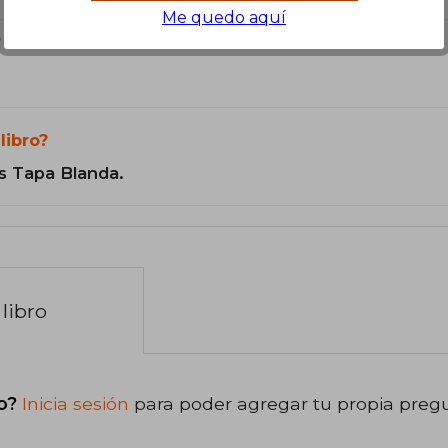
Me quedo aquí
?
libro?
s Tapa Blanda.
libro
o?
Inicia sesión
para poder agregar tu propia preg