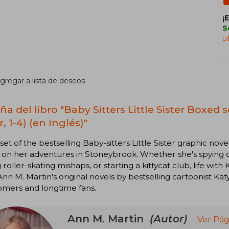
¡
S
u
gregar a lista de deseos
a del libro "Baby Sitters Little Sister Boxed se
r, 1-4) (en Inglés)"
set of the bestselling Baby-sitters Little Sister graphic nov
on her adventures in Stoneybrook. Whether she's spying on
 roller-skating mishaps, or starting a kittycat club, life wit
nn M. Martin's original novels by bestselling cartoonist Katy 
mers and longtime fans.
Ann M. Martin
(Autor)
Ver Pág