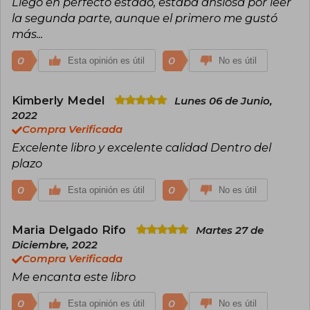
Llegó en perfecto estado, estaba ansiosa por leer
la segunda parte, aunque el primero me gustó
más...
0
0
Esta opinión es útil
No es útil
Kimberly Medel
Lunes 06 de Junio,
2022
Compra Verificada
Excelente libro y excelente calidad Dentro del
plazo
0
0
Esta opinión es útil
No es útil
Maria Delgado Rifo
Martes 27 de
Diciembre, 2022
Compra Verificada
Me encanta este libro
0
0
Esta opinión es útil
No es útil