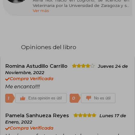
Alina Not nació en Logroño, se licenció en
Veterinaria por la Universidad de Zaragoza y se
Ver más
especializó en Bienestar Animal. Sin embargo,
su principal afición desde su infancia ha sido la
lectura, a la que muy pronto se uniría la escritura.
Esta pasión por imaginar y crear historias la ha
acompañado toda su vida, siendo su género
predilecto la novela romántica juvenil. 'BasAsh.
Saltan chispas' es su primera novela y ha sido
Opiniones del libro
seleccionada en la primera convocatoria de
Nuevos Talentos Crossbooks.
Romina Astudillo Carrillo
Jueves 24 de
Noviembre, 2022
Compra Verificada
Me encanto!!!!
1
0
Esta opinión es útil
No es útil
Pamela Sanhueza Reyes
Lunes 17 de
Enero, 2022
Compra Verificada