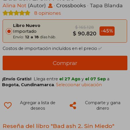
Alina Not
(Autor)
·
Crossbooks
· Tapa Blanda
8 opiniones
Libro Nuevo
$ 165.128
-45%
Importado
$ 90.820
Envío:
12 a 18
días háb.
Costos de importación incluídos en el precio ✅
Comprar
¡Envío Gratis!
Llega entre
el 27 Ago
y
el 07 Sep
a
Bogota, Cundinamarca
.
Seleccionar ubicación
Agregar a lista de
Comparte y gana
deseos
dinero
Reseña del libro "Bad ash 2. Sin Miedo"