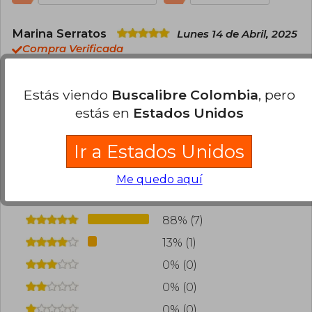
Marina Serratos
Lunes 14 de Abril, 2025
Compra Verificada
De los mejores libros que e leído
Estás viendo
Buscalibre Colombia
, pero
0
0
Esta opinión es útil
No es útil
estás en
Estados Unidos
Cargar más opiniones del libro
Ir a Estados Unidos
¿Leíste este libro?
Inicia sesión
para poder
Me quedo aquí
agregar tu propia evaluación
.
88% (7)
13% (1)
0% (0)
0% (0)
0% (0)