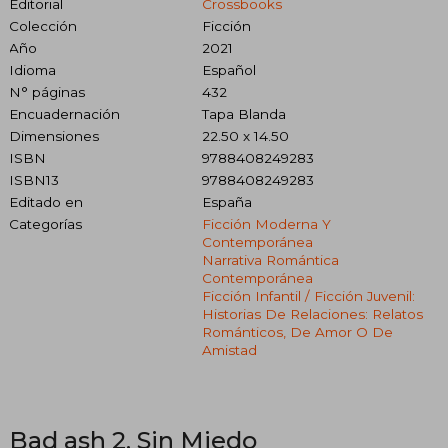
Editorial
Crossbooks
Colección
Ficción
Año
2021
Idioma
Español
N° páginas
432
Encuadernación
Tapa Blanda
Dimensiones
22.50 x 14.50
ISBN
9788408249283
ISBN13
9788408249283
Editado en
España
Categorías
Ficción Moderna Y
Contemporánea
Narrativa Romántica
Contemporánea
Ficción Infantil / Ficción Juvenil:
Historias De Relaciones: Relatos
Románticos, De Amor O De
Amistad
Bad ash 2. Sin Miedo