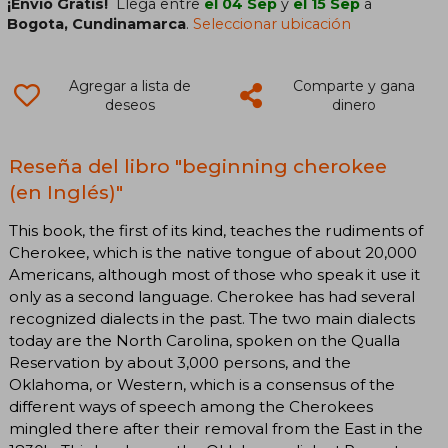
¡Envío Gratis!
Llega entre
el 04 Sep
y
el 15 Sep
a
Bogota, Cundinamarca
.
Seleccionar ubicación
Agregar a lista de
Comparte y gana
deseos
dinero
Reseña del libro "beginning cherokee
(en Inglés)"
This book, the first of its kind, teaches the rudiments of
Cherokee, which is the native tongue of about 20,000
Americans, although most of those who speak it use it
only as a second language. Cherokee has had several
recognized dialects in the past. The two main dialects
today are the North Carolina, spoken on the Qualla
Reservation by about 3,000 persons, and the
Oklahoma, or Western, which is a consensus of the
different ways of speech among the Cherokees
mingled there after their removal from the East in the