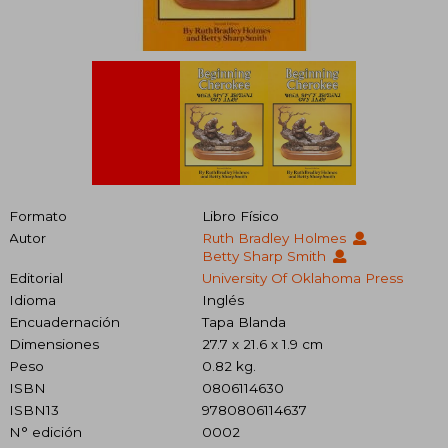
Formato
Libro Físico
Autor
Ruth Bradley Holmes
Betty Sharp Smith
Editorial
University Of Oklahoma Press
Idioma
Inglés
Encuadernación
Tapa Blanda
Dimensiones
27.7 x 21.6 x 1.9 cm
Peso
0.82 kg.
ISBN
0806114630
ISBN13
9780806114637
N° edición
0002