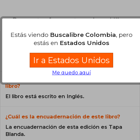
Preguntas frecuentes sobre el libro
Estás viendo
Buscalibre Colombia
, pero
estás en
Estados Unidos
¿El libro es original?
Todos los libros de nuestro
Ir a Estados Unidos
catálogo son Originales.
Me quedo aquí
¿En qué Idioma está escrito el
libro?
El libro está escrito en Inglés.
¿Cuál es la encuadernación de este libro?
La encuadernación de esta edición es Tapa
Blanda.