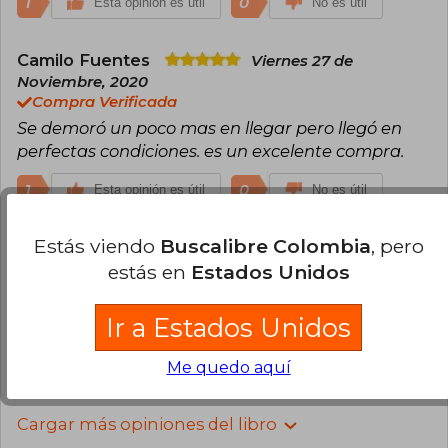
1
0
Esta opinión es útil
No es útil
Camilo Fuentes
Viernes 27 de
Noviembre, 2020
Compra Verificada
Se demoró un poco mas en llegar pero llegó en
perfectas condiciones. es un excelente compra.
1
0
Esta opinión es útil
No es útil
Estás viendo
Buscalibre Colombia
, pero
Andrés Díaz
Martes 18 de Mayo, 2021
Compra Verificada
estás en
Estados Unidos
Llegó sin novedades (daños u otros), excelente
compra.
Ir a Estados Unidos
1
0
Esta opinión es útil
No es útil
Me quedo aquí
Cargar más opiniones del libro