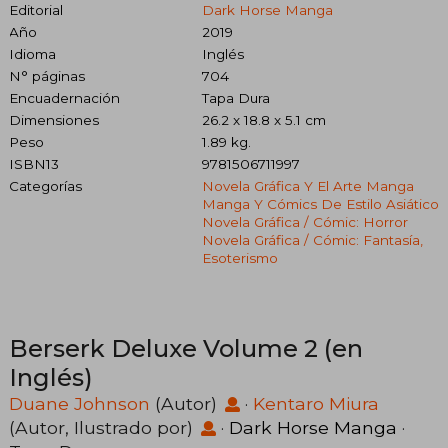
Editorial
Dark Horse Manga
Año
2019
Idioma
Inglés
N° páginas
704
Encuadernación
Tapa Dura
Dimensiones
26.2 x 18.8 x 5.1 cm
Peso
1.89 kg.
ISBN13
9781506711997
Categorías
Novela Gráfica Y El Arte Manga
Manga Y Cómics De Estilo Asiático
Novela Gráfica / Cómic: Horror
Novela Gráfica / Cómic: Fantasía,
Esoterismo
Berserk Deluxe Volume 2 (en
Inglés)
Duane Johnson
(Autor)
·
Kentaro Miura
(Autor, Ilustrado por)
·
Dark Horse Manga
·