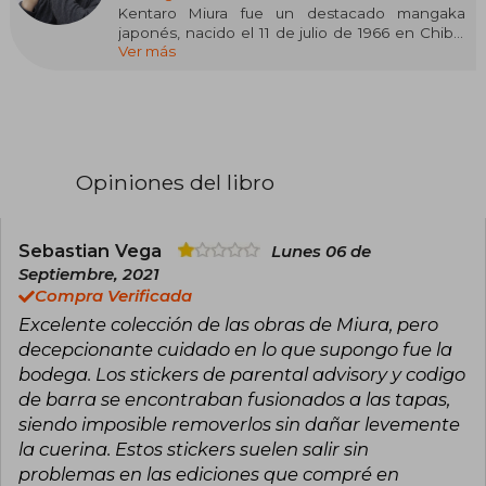
Kentaro Miura fue un destacado mangaka
japonés, nacido el 11 de julio de 1966 en Chiba,
Ver más
Japón. Desde temprana edad, mostró un
excepcional talento para el dibujo y la narrativa,
lo que lo impulsó a incursionar en el mundo del
manga durante su adolescencia. Su pasión por
la fantasía oscura y el terror se manifestó con
fuerza en sus obras, marcando un hito en la
industria.
Opiniones del libro
Entre sus trabajos más reconocidos se
encuentra Berserk (1989), que consolidó su
legado y le valió el Premio Cultural Tezuka
Sebastian Vega
Lunes 06 de
Osamu en 2002. Esta serie, aclamada
Septiembre, 2021
mundialmente por su narrativa compleja y
Compra Verificada
estética única, sigue siendo una referencia
Excelente colección de las obras de Miura, pero
imprescindible en el género del manga oscuro.
decepcionante cuidado en lo que supongo fue la
bodega. Los stickers de parental advisory y codigo
de barra se encontraban fusionados a las tapas,
siendo imposible removerlos sin dañar levemente
la cuerina. Estos stickers suelen salir sin
problemas en las ediciones que compré en