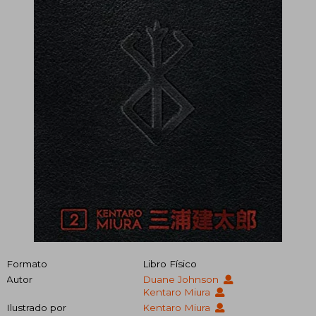
Formato
Libro Físico
Autor
Duane Johnson
Kentaro Miura
Ilustrado por
Kentaro Miura