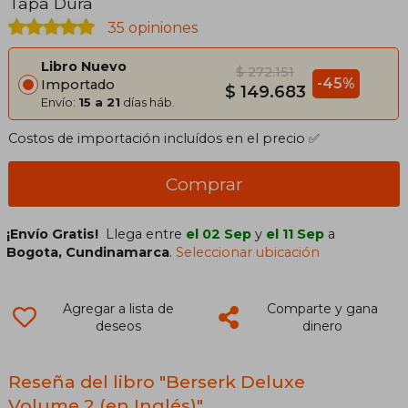
Tapa Dura
35 opiniones
Libro Nuevo
$ 272.151
-45%
Importado
$ 149.683
Envío:
15 a 21
días háb.
Costos de importación incluídos en el precio ✅
Comprar
¡Envío Gratis!
Llega entre
el 02 Sep
y
el 11 Sep
a
Bogota, Cundinamarca
.
Seleccionar ubicación
Agregar a lista de
Comparte y gana
deseos
dinero
Reseña del libro "Berserk Deluxe
Volume 2 (en Inglés)"