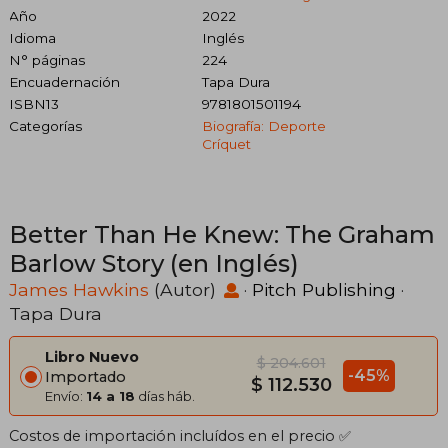
Año
2022
Idioma
Inglés
N° páginas
224
Encuadernación
Tapa Dura
ISBN13
9781801501194
Categorías
Biografía: Deporte
Críquet
Better Than He Knew: The Graham
Barlow Story (en Inglés)
James Hawkins
(Autor)
·
Pitch Publishing
·
Tapa Dura
Libro Nuevo
$ 204.601
-45%
Importado
$ 112.530
Envío:
14 a 18
días háb.
Costos de importación incluídos en el precio ✅