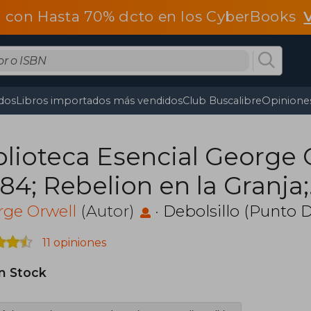
 con Hasta 70% dcto en los CyberBooks
dos
Libros importados más vendidos
Club Buscalibre
Opiniones
blioteca Esencial George 
984; Rebelion en la Granja;
menaje a Cataluña; Opres
rge Orwell
(Autor)
·
Debolsillo (Punto D
sistencia)
11 opiniones
in Stock