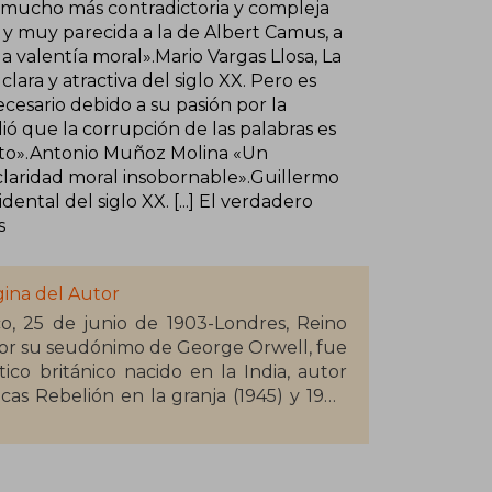
 mucho más contradictoria y compleja
 y muy parecida a la de Albert Camus, a
 la valentía moral».Mario Vargas Llosa, La
lara y atractiva del siglo XX. Pero es
cesario debido a su pasión por la
ó que la corrupción de las palabras es
ento».Antonio Muñoz Molina «Un
claridad moral insobornable».Guillermo
ental del siglo XX. [...] El verdadero
s
gina del Autor
ico, 25 de junio de 1903-Londres, Reino
por su seudónimo de George Orwell, fue
ítico británico nacido en la India, autor
icas Rebelión en la granja (1945) y 1984
ias autobiográficas vividas por el autor