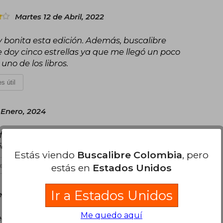
Martes 12 de Abril, 2022
 bonita esta edición. Además, buscalibre
e doy cinco estrellas ya que me llegó un poco
uno de los libros.
s útil
 Enero, 2024
 formato de bolsillo, con un cofre de bastante
er biblioteca
Estás viendo
Buscalibre Colombia
, pero
estás en
Estados Unidos
es útil
Ir a Estados Unidos
e Septiembre, 2022
Me quedo aquí
ecesarios en cualquier época.