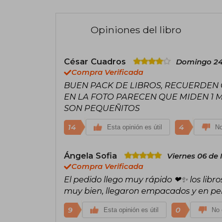
Opiniones del libro
César Cuadros
Domingo 24 
Compra Verificada
BUEN PACK DE LIBROS, RECUERDEN 
EN LA FOTO PARECEN QUE MIDEN 1 
SON PEQUEÑITOS
14
4
Esta opinión es útil
No
Ángela Sofia
Viernes 06 de
Compra Verificada
El pedido llego muy rápido ❤✨ los libr
muy bien, llegaron empacados y en p
9
0
Esta opinión es útil
No 