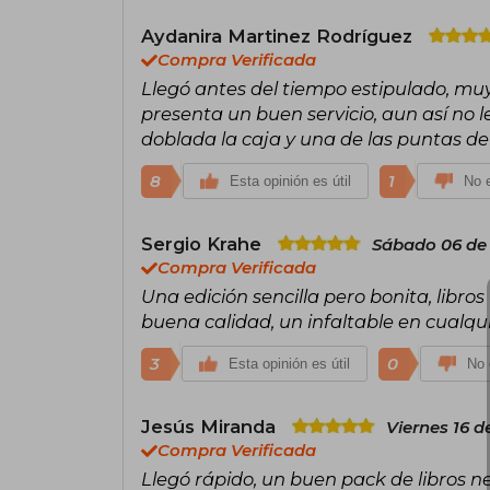
Aydanira Martinez Rodríguez
Compra Verificada
Llegó antes del tiempo estipulado, muy
presenta un buen servicio, aun así no l
doblada la caja y una de las puntas de 
8
1
Esta opinión es útil
No e
Sergio Krahe
Sábado 06 de
Compra Verificada
Una edición sencilla pero bonita, libros
buena calidad, un infaltable en cualqui
3
0
Esta opinión es útil
No 
Jesús Miranda
Viernes 16 d
Compra Verificada
Llegó rápido, un buen pack de libros n