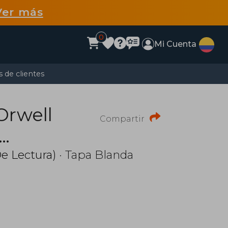
Ver más
0
Mi Cuenta
 de clientes
Orwell
Compartir
ion y
e Lectura)
· Tapa Blanda