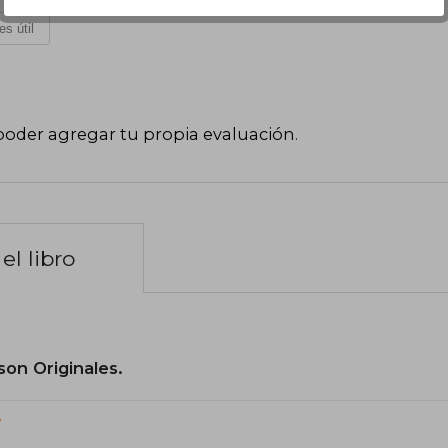
es útil
poder agregar tu propia evaluación
.
el libro
son Originales.
?