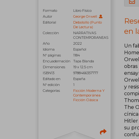
Formato
Libro Físico
Autor
George Orwell
Rese
Editorial
Debolsillo (Punto
De Lectura)
en l
Colección
NARRATIVAS
CONTEMPORANEAS
Año
2022
Un fab
Idioma
Español
Homen
N° páginas
1184
Orwell
Encuadernación
Tapa Blanda
obras 
Dimensiones
19 x 12.5 cm
ensay
ISBN13
9788466357777
Editado en
España
Orwell
N° edición
1
y resi
Categorías
Ficción Moderna Y
compi
Contemporánea
Thoma
Ficción Clásica
The Or
cínica
Hitler
su pro
confu