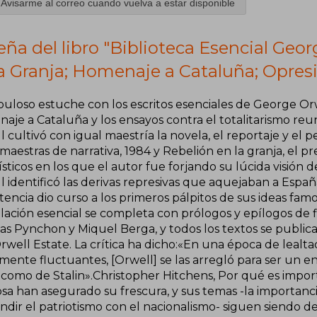
Avisarme al correo cuando vuelva a estar disponible
ña del libro "Biblioteca Esencial Geor
a Granja; Homenaje a Cataluña; Opresi
uloso estuche con los escritos esenciales de George Orwe
aje a Cataluña y los ensayos contra el totalitarismo reu
 cultivó con igual maestría la novela, el reportaje y el p
maestras de narrativa, 1984 y Rebelión en la granja, el p
ísticos en los que el autor fue forjando su lúcida visió
 identificó las derivas represivas que aquejaban a Españ
stencia dio curso a los primeros pálpitos de sus ideas famo
lación esencial se completa con prólogos y epílogos de 
s Pynchon y Miquel Berga, y todos los textos se publican
well Estate. La crítica ha dicho:«En una época de lealtad
mente fluctuantes, [Orwell] se las arregló para ser un e
 como de Stalin».Christopher Hitchens, Por qué es import
sa han asegurado su frescura, y sus temas -la importanci
ndir el patriotismo con el nacionalismo- siguen siendo d