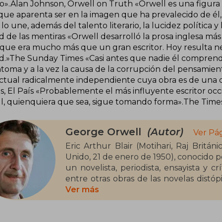
o».Alan Johnson, Orwell on Truth «Orwell es una figura
 que aparenta ser en la imagen que ha prevalecido de él,
lo une, además del talento literario, la lucidez política y
 de las mentiras «Orwell desarrolló la prosa inglesa más c
 que era mucho más que un gran escritor. Hoy resulta ne
d.»The Sunday Times «Casi antes que nadie él comprendi
ntoma y a la vez la causa de la corrupción del pensami
ectual radicalmente independiente cuya obra es de una 
s, El País «Probablemente el más influyente escritor occid
l, quienquiera que sea, sigue tomando forma».The Time
George Orwell
(Autor)
Ver Pá
Eric Arthur Blair (Motihari, Raj Britán
Unido, 21 de enero de 1950), conocido 
un novelista, periodista, ensayista y cr
entre otras obras de las novelas distóp
(1949).
Ver más
Su obra lleva la marca de las experienc