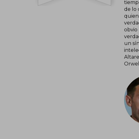
tiemp
de lo
quien 
verdad
obvio
verda
un sí
intel
Altare
Orwel