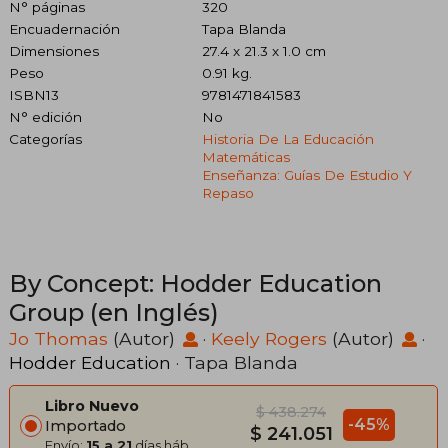
N° páginas
320
Encuadernación
Tapa Blanda
Dimensiones
27.4 x 21.3 x 1.0 cm
Peso
0.91 kg.
ISBN13
9781471841583
N° edición
No
Categorías
Historia De La Educación
Matemáticas
Enseñanza: Guías De Estudio Y
Repaso
By Concept: Hodder Education
Group (en Inglés)
Jo Thomas
(Autor)
·
Keely Rogers
(Autor)
·
Hodder Education
· Tapa Blanda
Libro Nuevo
$ 438.274
-45%
Importado
$ 241.051
Envío:
15 a 21
días háb.