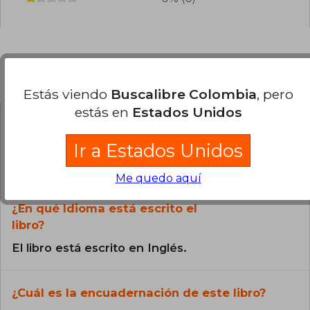
Preguntas frecuentes sobre el libro
Estás viendo
Buscalibre Colombia
, pero
estás en
Estados Unidos
¿El libro es original?
Ir a Estados Unidos
Todos los libros de nuestro
catálogo son Originales.
Me quedo aquí
¿En qué Idioma está escrito el
libro?
El libro está escrito en Inglés.
¿Cuál es la encuadernación de este libro?