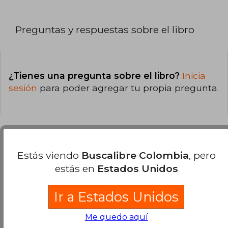
Preguntas y respuestas sobre el libro
¿Tienes una pregunta sobre el libro?
Inicia
sesión
para poder agregar tu propia pregunta.
Opiniones sobre Buscalibre
Estás viendo
Buscalibre Colombia
, pero
estás en
Estados Unidos
Ver más opiniones de clientes
Ir a Estados Unidos
Me quedo aquí