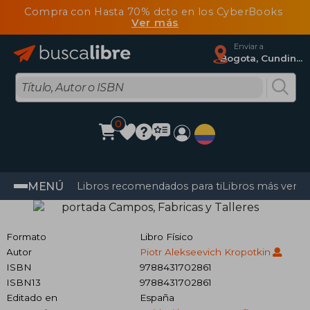
Compra con Hasta 70% dcto en los CyberBooks
Ver más
Enviar a
Bogota, Cundinamarca
0
MENÚ
Libros recomendados para ti
Libros más vendi
Formato
Libro Físico
Autor
Piotr Alekseevich Kropotkin
ISBN
9788431702861
ISBN13
9788431702861
Editado en
España