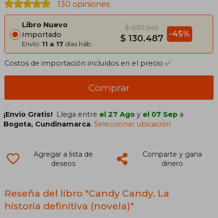
130 opiniones
Libro Nuevo
$ 237.249
-45%
Importado
$ 130.487
Envío:
11 a 17
días háb.
Costos de importación incluídos en el precio ✅
Comprar
¡Envío Gratis!
Llega entre
el 27 Ago
y
el 07 Sep
a
Bogota, Cundinamarca
.
Seleccionar ubicación
Agregar a lista de
Comparte y gana
deseos
dinero
Reseña del libro "Candy Candy. La
historia definitiva (novela)"