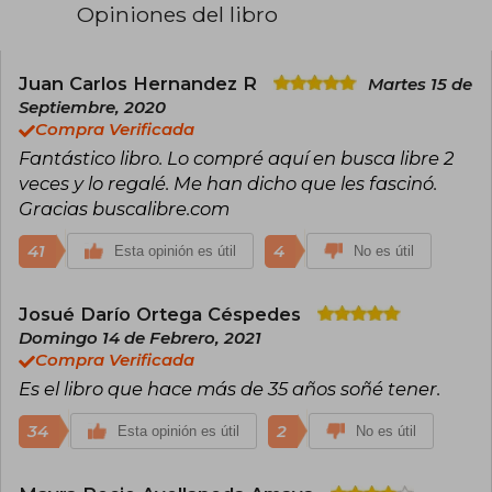
Ayako Kazuy Akane Kouda. También se destaca
Opiniones del libro
como novelista, compositora y ensayista.
El 28 de octubre de 2010, la autora Keiko Nagita
publica la novela Candy Candy Final Story (en
Juan Carlos Hernandez R
Martes 15 de
dos volúmenes), en japonés, por Shodensha inc
Septiembre, 2020
La cual aún no tiene traducción autorizada, cuyo
Compra Verificada
primer volumen cuanta la historia que
Fantástico libro. Lo compré aquí en busca libre 2
conocemos y el segundo se basa en cartas y
textos narrados por la misma Candy.
veces y lo regalé. Me han dicho que les fascinó.
Gracias buscalibre.com
41
4
Esta opinión es útil
No es útil
Josué Darío Ortega Céspedes
Domingo 14 de Febrero, 2021
Compra Verificada
Es el libro que hace más de 35 años soñé tener.
34
2
Esta opinión es útil
No es útil