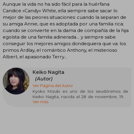
Aunque la vida no ha sido fácil para la huérfana
Candice «Candy» White, ella siempre sabe sacar lo
mejor de las peores situaciones: cuando la separan de
su amiga Annie, que es adoptada por una familia rica;
cuando se convierte en la dama de compañía de la hija
egoísta de una familia adinerada… y siempre sabe
conseguir los mejores amigos dondequiera que va: los
primos Ardlay, el romántico Anthony, el misterioso
Albert, el apasionado Terry…
Keiko Nagita
(Autor)
Ver Página del Autor
Kyoko Mizuki es uno de los seudónimos de
Keiko Nagita, nacida el 28 de noviembre, 1949
Ver más
en Tokio, Japón). Ella es una escritora japonesa
reconocida por ser la creadora del
manga/anime Candy Candy (キャンディ・キャン
ディ).
Otros seudónimos de esta gran escritora son: