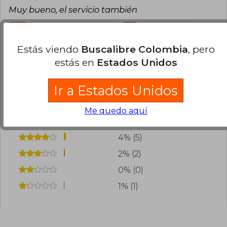
Muy bueno, el servicio también
14
3
Esta opinión es útil
No es útil
Estás viendo
Buscalibre Colombia
, pero
estás en
Estados Unidos
Cargar más opiniones del libro
¿Leíste este libro?
Inicia sesión
para poder
Ir a Estados Unidos
agregar tu propia evaluación
.
Me quedo aquí
94% (122)
4% (5)
2% (2)
0% (0)
1% (1)