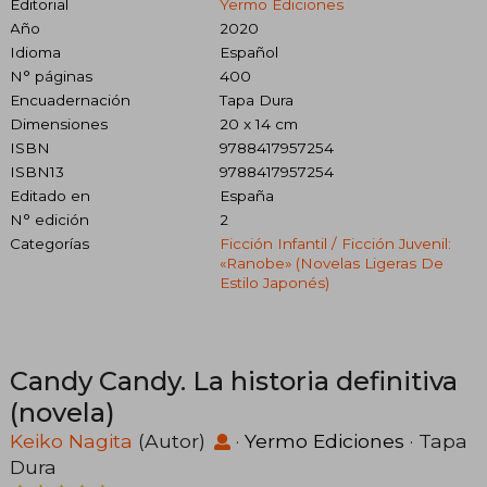
Editorial
Yermo Ediciones
Año
2020
Idioma
Español
N° páginas
400
Encuadernación
Tapa Dura
Dimensiones
20 x 14 cm
ISBN
9788417957254
ISBN13
9788417957254
Editado en
España
N° edición
2
Categorías
Ficción Infantil / Ficción Juvenil:
«ranobe» (novelas Ligeras De
Estilo Japonés)
Candy Candy. La historia definitiva
(novela)
Keiko Nagita
(Autor)
·
Yermo Ediciones
· Tapa
Dura