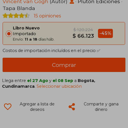
Vincent van Gogh
(Autor)
·
Plutón Ediciones
·
Tapa Blanda
15 opiniones
Libro Nuevo
$ 120.224
-45%
Importado
$ 66.123
Envío:
11 a 18
días háb.
Costos de importación incluídos en el precio ✅
Comprar
Llega entre
el 27 Ago
y
el 08 Sep
a
Bogota,
Cundinamarca
.
Seleccionar ubicación
Agregar a lista de
Comparte y gana
deseos
dinero