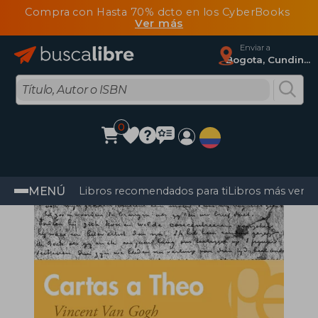
Compra con Hasta 70% dcto en los CyberBooks
Ver más
Enviar a
Bogota, Cundinamarca
0
MENÚ
Libros recomendados para ti
Libros más vendi