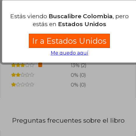
Cargar más opiniones del libro
Estás viendo
Buscalibre Colombia
, pero
¿Leíste este libro?
Inicia sesión
para poder
estás en
Estados Unidos
agregar tu propia evaluación
.
Ir a Estados Unidos
80% (12)
Me quedo aquí
7% (1)
13% (2)
0% (0)
0% (0)
Preguntas frecuentes sobre el libro