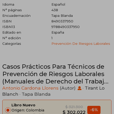
Idioma
Español
N° páginas
438
Encuadernación
Tapa Blanda
ISBN
8490337950
ISBN13
9788490337950
Editado en
España
N° edición
1
Categorías
Prevención De Riesgos Laborales
Casos Prácticos Para Técnicos de
Prevención de Riesgos Laborales
(Manuales de Derecho del Trabajo
y Seguridad Social)
Antonio Cardona Llorens
(Autor)
·
Tirant Lo
Blanch
· Tapa Blanda
Libro Nuevo
$ 321.300
-6%
Origen: Colombia
$ 302.022