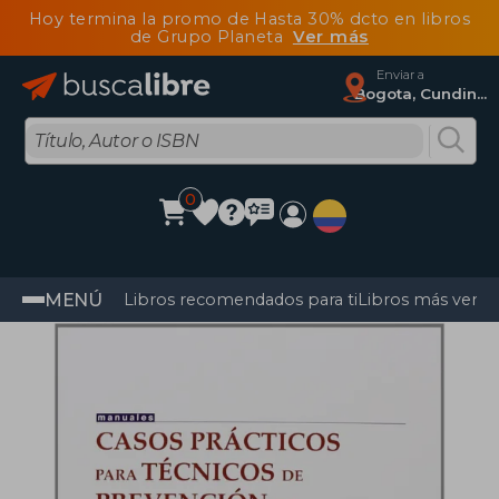
Hoy termina la promo de Hasta 30% dcto en libros
de Grupo Planeta
Ver más
Enviar a
Bogota, Cundinamarca
0
MENÚ
Libros recomendados para ti
Libros más vendi