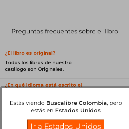
Preguntas frecuentes sobre el libro
¿El libro es original?
Todos los libros de nuestro
catálogo son Originales.
¿En qué Idioma está escrito el
libro?
El libro está escrito en Español.
Estás viendo
Buscalibre Colombia
, pero
estás en
Estados Unidos
¿Cuál es la encuadernación de este libro?
Ir a Estados Unidos