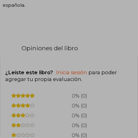
española.
Opiniones del libro
¿Leíste este libro?
Inicia sesión
para poder
agregar tu propia evaluación
.
0% (0)
0% (0)
0% (0)
0% (0)
0% (0)