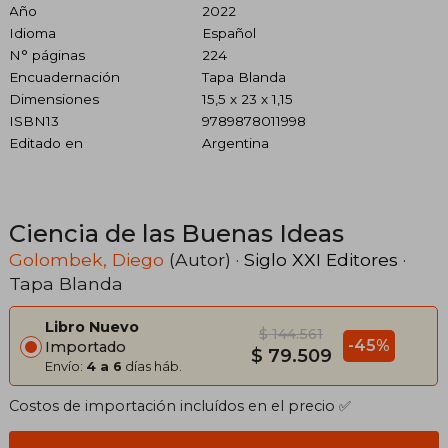
Año
2022
Idioma
Español
N° páginas
224
Encuadernación
Tapa Blanda
Dimensiones
15,5 x 23 x 1,15
ISBN13
9789878011998
Editado en
Argentina
Ciencia de las Buenas Ideas
Golombek, Diego
(Autor) ·
Siglo XXI Editores
·
Tapa Blanda
Libro Nuevo
$ 144.561
-45%
Importado
$ 79.509
Envío:
4 a 6
días háb.
Costos de importación incluídos en el precio ✅