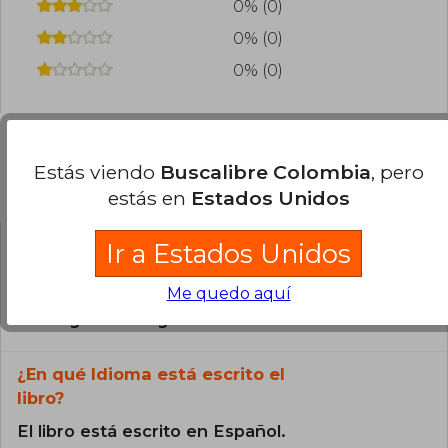
0% (0)
0% (0)
0% (0)
Estás viendo
Buscalibre Colombia
, pero
Preguntas frecuentes sobre el libro
estás en
Estados Unidos
Ir a Estados Unidos
¿El libro es original?
Me quedo aquí
Todos los libros de nuestro
catálogo son Originales.
¿En qué Idioma está escrito el
libro?
El libro está escrito en Español.