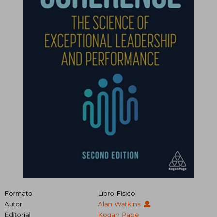
Formato
Libro Físico
Autor
Alan Watkins
Editorial
Kogan Page