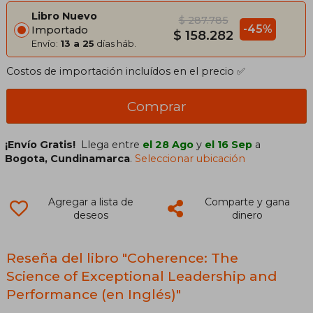
Libro Nuevo
$ 287.785
-45%
Importado
$ 158.282
Envío:
13 a 25
días háb.
Costos de importación incluídos en el precio ✅
Comprar
¡Envío Gratis!
Llega entre
el 28 Ago
y
el 16 Sep
a
Bogota, Cundinamarca
.
Seleccionar ubicación
Agregar a lista de
Comparte y gana
deseos
dinero
Reseña del libro "Coherence: The
Science of Exceptional Leadership and
Performance (en Inglés)"