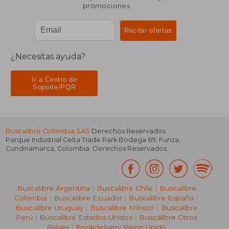
promociones
¿Necesitas ayuda?
Ir a Centro de
Soporte/PQR
Buscalibre Colombia SAS
Derechos Reservados.
Parque Industrial Celta Trade Park Bodega 69
,
Funza
,
Cundinamarca
,
Colombia
. Derechos Reservados.
Buscalibre Argentina
|
Buscalibre Chile
|
Buscalibre
Colombia
|
Buscalibre Ecuador
|
Buscalibre España
|
Buscalibre Uruguay
|
Buscalibre México
|
Buscalibre
Perú
|
Buscalibre Estados Unidos
|
Buscalibre Otros
Países
|
Bookdelivery Reino Unido