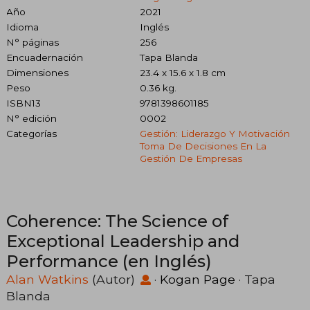
Año
2021
Idioma
Inglés
N° páginas
256
Encuadernación
Tapa Blanda
Dimensiones
23.4 x 15.6 x 1.8 cm
Peso
0.36 kg.
ISBN13
9781398601185
N° edición
0002
Categorías
Gestión: Liderazgo Y Motivación
Toma De Decisiones En La
Gestión De Empresas
Coherence: The Science of
Exceptional Leadership and
Performance (en Inglés)
Alan Watkins
(Autor)
·
Kogan Page
· Tapa
Blanda