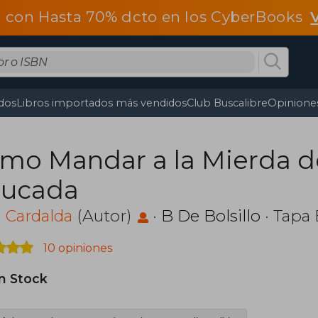
 con Hasta 70% dcto en los CyberBooks
dos
Libros importados más vendidos
Club Buscalibre
Opiniones
mo Mandar a la Mierda 
ucada
 Cardalda
(Autor)
·
B De Bolsillo
· Tapa
10 opiniones
in Stock