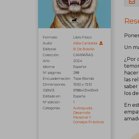
Res
Poner 
Formato
Libro Físico
Autor
Alba Cardalda
Un man
Editorial
B De Bolsillo
Colección
CAMPAÑAS
¿Por q
Año
2024
temor 
Idioma
Español
hacerl
N° páginas
288
Encuadernación
Tapa Blanda
las re
Dimensiones
19.50 x 13.10
saber
ISBN13
9788413149349
los d
Editado en
España
N° edición
1
En est
Categorías
Autoayuda,
empat
Desarrollo
Personal Y
amado
Consejos Prácticos