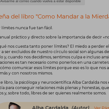
Avisarme al correo cuando vuelva a estar disponible
eña del libro "Como Mandar a la Mier
límites nunca fue tan fácil.
ual práctico y directo sobre la importancia de decir «no
ué nos cuesta tanto poner límites? El miedo a perder el 
a ser excluidos de nuestro círculo social son algunas de
o y, cuando nos decidimos, sentimos culpa e incluso ansi
laciones es tan necesario como ponerlos en una carretera
 cómo comunicar esos límites porque eso es lo que nos a
emás y con nosotros mismos.
e libro, la psicóloga y neurocientífica Alba Cardalda nos
ía para conseguir relaciones más plenas y honestas, que
s y, sobre todo, libres de ser quienes realmente somos.
Alba Cardalda
(Autor)
Ver Pág