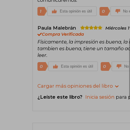
1
0
Esta opinión es útil
No e
Paula Malebrán
Miércoles 1
Compra Verificada
Físicamente, la impresión es buena, la 
tambien es buena, tiene un tamaño ade
leer.
0
0
Esta opinión es útil
No 
Cargar más opiniones del libro
¿Leíste este libro?
Inicia sesión
para 