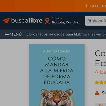
Compra
Enviar a
Bogota, Cundinamarca
MENÚ
Libros recomendados para ti
Libros más vendi
Co
Ed
Alba
S