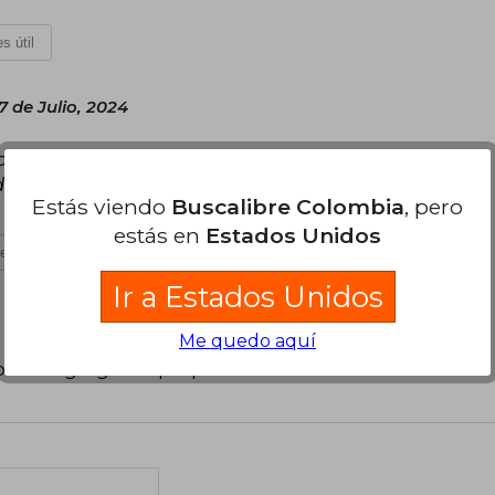
s útil
7 de Julio, 2024
calidad de la manufacturación del libro,
cuado de letras, por lo que se hace facil de
Estás viendo
Buscalibre Colombia
, pero
estás en
Estados Unidos
es útil
Ir a Estados Unidos
Me quedo aquí
poder agregar tu propia evaluación
.