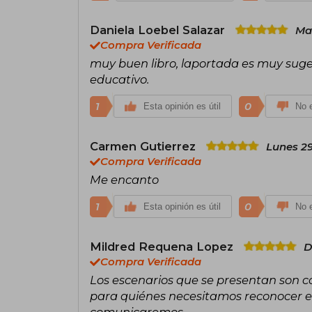
Daniela Loebel Salazar
Mar
Compra Verificada
muy buen libro, laportada es muy suger
educativo.
1
0
Esta opinión es útil
No e
Carmen Gutierrez
Lunes 29
Compra Verificada
Me encanto
1
0
Esta opinión es útil
No e
Mildred Requena Lopez
D
Compra Verificada
Los escenarios que se presentan son c
para quiénes necesitamos reconocer el
comunicaremos.