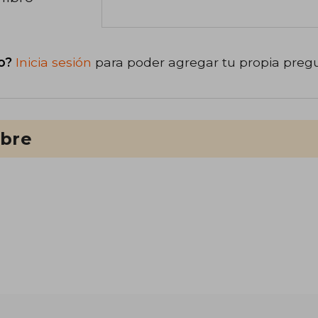
o?
Inicia sesión
para poder agregar tu propia preg
ibre