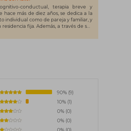
ognitivo-conductual, terapia breve y
e hace más de diez años, se dedica a la
to individual como de pareja y familiar, y
residencia fija. Además, a través de sus
ejos para mejorar el bienestar diario de
90% (9)
10% (1)
0% (0)
0% (0)
0% (0)