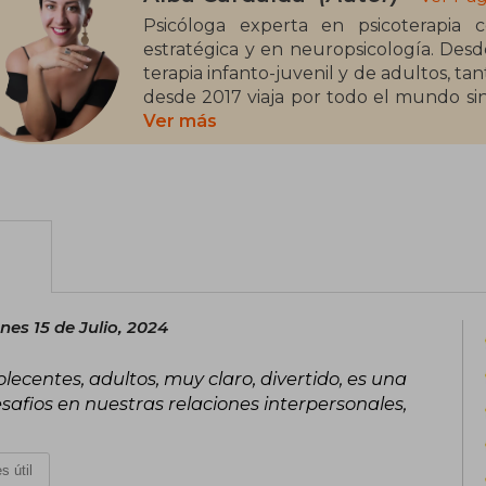
Psicóloga experta en psicoterapia c
estratégica y en neuropsicología. Desd
terapia infanto-juvenil y de adultos, tan
desde 2017 viaja por todo el mundo sin 
canales en redes sociales comparte cons
Ver más
sus cientos de miles de seguidores.
nes 15 de Julio, 2024
lecentes, adultos, muy claro, divertido, es una
afios en nuestras relaciones interpersonales,
s útil