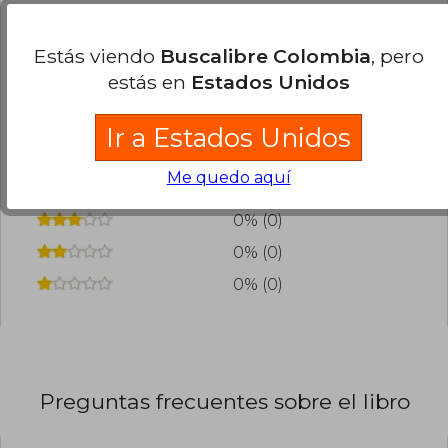
0
0
Esta opinión es útil
No es útil
Estás viendo
Buscalibre Colombia
, pero
estás en
Estados Unidos
¿Leíste este libro?
Inicia sesión
para poder
agregar tu propia evaluación
.
Ir a Estados Unidos
80% (4)
Me quedo aquí
20% (1)
0% (0)
0% (0)
0% (0)
Preguntas frecuentes sobre el libro