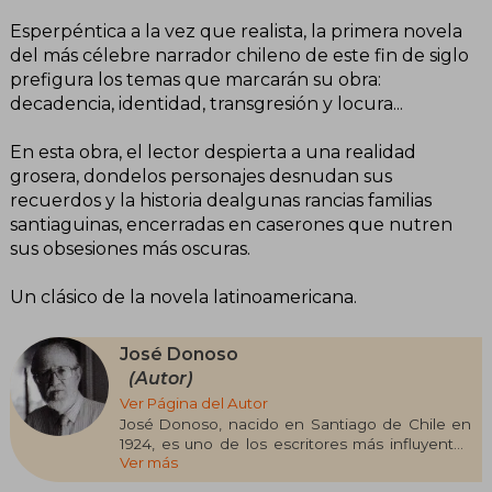
Esperpéntica a la vez que realista, la primera novela
del más célebre narrador chileno de este fin de siglo
prefigura los temas que marcarán su obra:
decadencia, identidad, transgresión y locura...
En esta obra, el lector despierta a una realidad
grosera, dondelos personajes desnudan sus
recuerdos y la historia dealgunas rancias familias
santiaguinas, encerradas en caserones que nutren
sus obsesiones más oscuras.
Un clásico de la novela latinoamericana.
José Donoso
(Autor)
Ver Página del Autor
José Donoso, nacido en Santiago de Chile en
1924, es uno de los escritores más influyentes
Ver más
de la literatura chilena y latinoamericana del
siglo XX. Su formación académica incluye