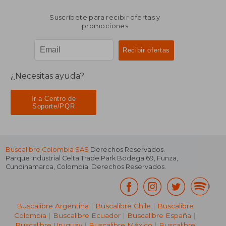
Suscríbete para recibir ofertas y
promociones
¿Necesitas ayuda?
Ir a Centro de
Soporte/PQR
Buscalibre Colombia SAS
Derechos Reservados.
Parque Industrial Celta Trade Park Bodega 69
,
Funza
,
Cundinamarca
,
Colombia
. Derechos Reservados.
Buscalibre Argentina
|
Buscalibre Chile
|
Buscalibre
Colombia
|
Buscalibre Ecuador
|
Buscalibre España
|
Buscalibre Uruguay
|
Buscalibre México
|
Buscalibre