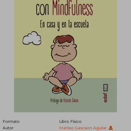
Formato
Libro Físico
Autor
Marilao Gascaon Aguilar