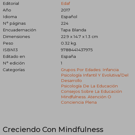
Editorial
Edaf
Año
2017
Idioma
Español
N° páginas
224
Encuadernación
Tapa Blanda
Dimensiones
22.9 x 14.7 x 1.3 cm
Peso
0.32 kg.
ISBN13
9788441437975
Editado en
España
N° edición
1
Categorías
Grupos Por Edades: Infancia
Psicología Infantil Y Evolutiva/del
Desarrollo
Psicología De La Educación
Consejos Sobre La Educación
Mindfulness. Atención O
Conciencia Plena
Creciendo Con Mindfulness