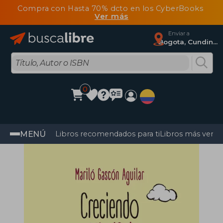
Compra con Hasta 70% dcto en los CyberBooks
Ver más
Enviar a
Bogota, Cundinamarca
0
MENÚ
Libros recomendados para ti
Libros más vendi