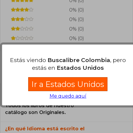
0% (0)
gestión emocional y la conexión interpersonal.
0% (0)
0% (0)
0% (0)
0% (0)
Estás viendo
Buscalibre Colombia
, pero
estás en
Estados Unidos
Preguntas frecuentes sobre el libro
Ir a Estados Unidos
¿El libro es original?
Me quedo aquí
Todos los libros de nuestro
catálogo son Originales.
¿En qué Idioma está escrito el