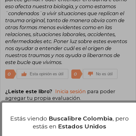
eso afecta nuestra biologia, y como estamos
¨condenados¨a vivir situaciones que replican el
trauma original, tanto de manera obvia com de
otras formas menos evidentes como en las
relaciones, situaciones laborales, accidentes,
enfermedades etc. Poner luz sobre estes eventos
nos ayudar a entender cuál es el origen de
nuestros traumas y nos ayuda a liberarnos de
este bucle que vivimos.
0
0
Esta opinión es útil
No es útil
¿Leíste este libro?
Inicia sesión
para poder
agregar tu propia evaluación
.
100% (1)
Estás viendo
Buscalibre Colombia
, pero
0% (0)
estás en
Estados Unidos
0% (0)