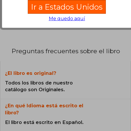
Ir a Estados Unidos
0% (0)
0% (0)
Me quedo aquí
Preguntas frecuentes sobre el libro
¿El libro es original?
Todos los libros de nuestro
catálogo son Originales.
¿En qué Idioma está escrito el
libro?
El libro está escrito en Español.