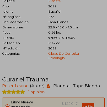
Editorial
Planeta
Año
2022
Idioma
Español
N° páginas
272
Encuadernación
Tapa Blanda
Dimensiones
22.6 x 15.0 x 1.5 cm
Peso
0.26 kg.
ISBN13
9786070789465
Editado en
México
N° edición
2022
Categorías
Obras De Consulta
Psicología
Curar el Trauma
Peter Levine
(Autor)
·
Planeta
· Tapa Blanda
1 opinión
Libro Nuevo
$ 122.047
-45%
Importado