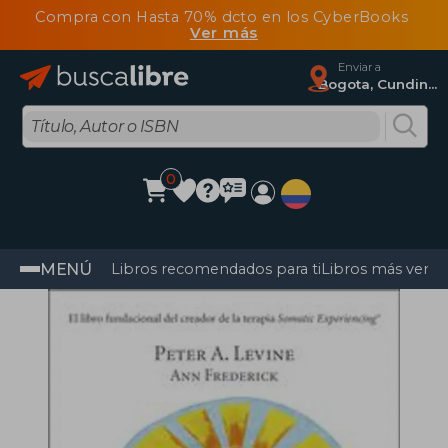
Compra con Hasta 70% dcto en los CyberBooks
Ver más
Enviar a
Bogota, Cundinamarca
0
MENÚ
Libros recomendados para ti
Libros más vendi