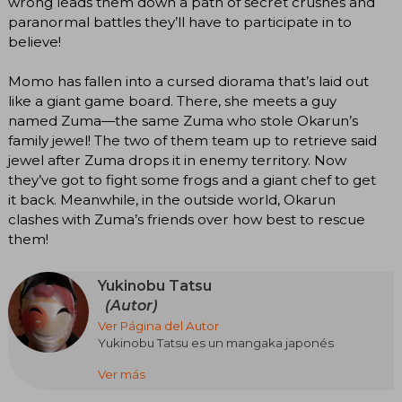
wrong leads them down a path of secret crushes and
paranormal battles they’ll have to participate in to
believe!
Momo has fallen into a cursed diorama that’s laid out
like a giant game board. There, she meets a guy
named Zuma—the same Zuma who stole Okarun’s
family jewel! The two of them team up to retrieve said
jewel after Zuma drops it in enemy territory. Now
they’ve got to fight some frogs and a giant chef to get
it back. Meanwhile, in the outside world, Okarun
clashes with Zuma’s friends over how best to rescue
them!
Yukinobu Tatsu
(Autor)
Ver Página del Autor
Yukinobu Tatsu es un mangaka japonés
Ver más
Tatsu es particularmente famoso por el éxito de
Dan Dan Dan, unos de los shonen que han