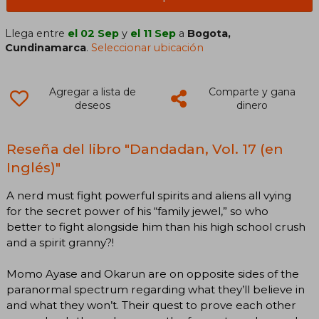
Llega entre
el 02 Sep
y
el 11 Sep
a
Bogota,
Cundinamarca
.
Seleccionar ubicación
Agregar a lista de
Comparte y gana
deseos
dinero
Reseña del libro "Dandadan, Vol. 17 (en
Inglés)"
A nerd must fight powerful spirits and aliens all vying
for the secret power of his “family jewel,” so who
better to fight alongside him than his high school crush
and a spirit granny?!
Momo Ayase and Okarun are on opposite sides of the
paranormal spectrum regarding what they’ll believe in
and what they won’t. Their quest to prove each other