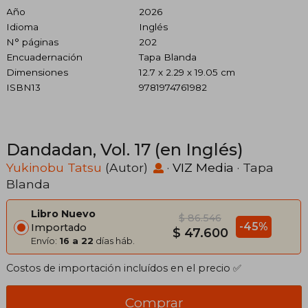
Año
2026
Idioma
Inglés
N° páginas
202
Encuadernación
Tapa Blanda
Dimensiones
12.7 x 2.29 x 19.05 cm
ISBN13
9781974761982
Dandadan, Vol. 17 (en Inglés)
Yukinobu Tatsu
(Autor)
·
VIZ Media
· Tapa
Blanda
Libro Nuevo
$ 86.546
-45%
Importado
$ 47.600
Envío:
16 a 22
días háb.
Costos de importación incluídos en el precio ✅
Comprar