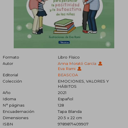
Formato
Libro Físico
Autor
Anna Morató García
Eva Rami
Editorial
BEASCOA
Colección
EMOCIONES, VALORES Y
HÁBITOS
Año
2021
Idioma
Español
N° páginas
128
Encuadernación
Tapa Blanda
Dimensiones
20.5 x 22 cm
ISBN
9789871409907