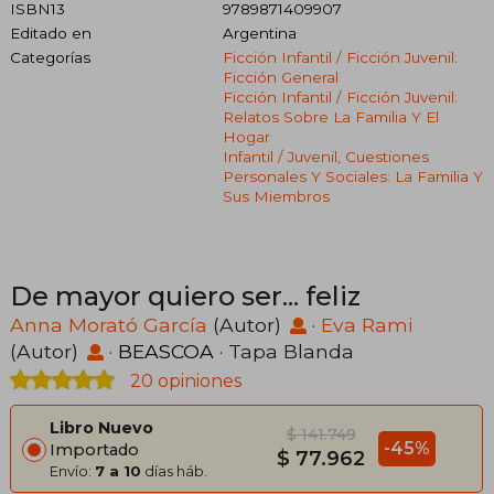
ISBN13
9789871409907
Editado en
Argentina
Categorías
Ficción Infantil / Ficción Juvenil:
Ficción General
Ficción Infantil / Ficción Juvenil:
Relatos Sobre La Familia Y El
Hogar
Infantil / Juvenil, Cuestiones
Personales Y Sociales: La Familia Y
Sus Miembros
De mayor quiero ser... feliz
Anna Morató García
(Autor)
·
Eva Rami
(Autor)
·
BEASCOA
· Tapa Blanda
20 opiniones
Libro Nuevo
$ 141.749
-45%
Importado
$ 77.962
Envío:
7 a 10
días háb.