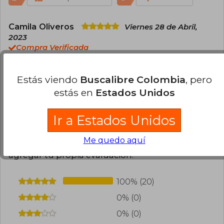
Camila Oliveros
Viernes 28 de Abril,
2023
Compra Verificada
Muy lindo el libro, ilustraciones muy bellas, todo
excelente para leer con los niños y niñas
Estás viendo
Buscalibre Colombia
, pero
estás en
Estados Unidos
1
0
Esta opinión es útil
No es útil
Ir a Estados Unidos
Cargar más opiniones del libro
Me quedo aquí
¿Leíste este libro?
Inicia sesión
para poder
agregar tu propia evaluación
.
100% (20)
0% (0)
0% (0)