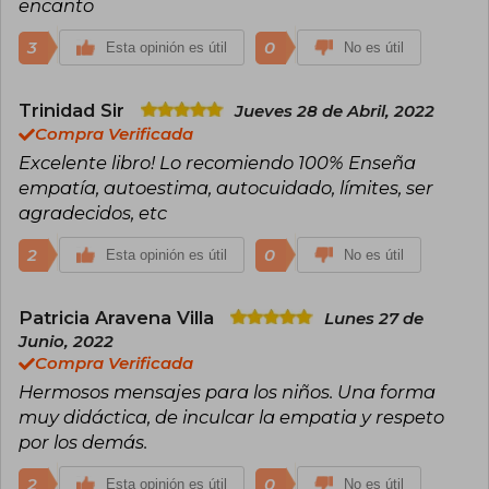
encanto
3
0
Esta opinión es útil
No es útil
Trinidad Sir
Jueves 28 de Abril, 2022
Compra Verificada
Excelente libro! Lo recomiendo 100% Enseña
empatía, autoestima, autocuidado, límites, ser
agradecidos, etc
2
0
Esta opinión es útil
No es útil
Patricia Aravena Villa
Lunes 27 de
Junio, 2022
Compra Verificada
Hermosos mensajes para los niños. Una forma
muy didáctica, de inculcar la empatia y respeto
por los demás.
2
0
Esta opinión es útil
No es útil