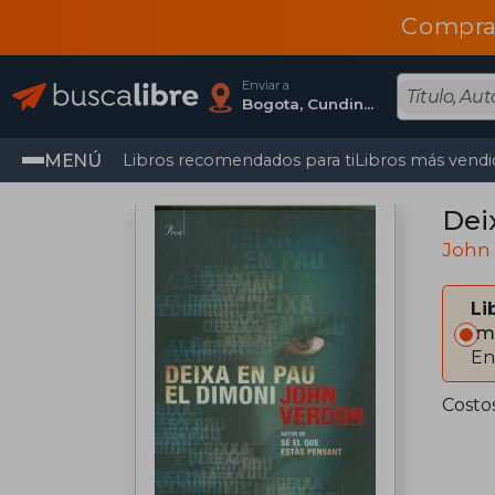
Compra
Enviar a
Bogota, Cundinamarca
MENÚ
Libros recomendados para ti
Libros más vendi
Dei
John
Li
Im
En
Costo