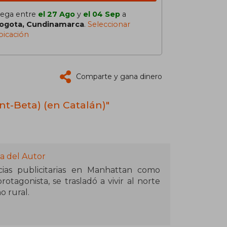
lega entre
el 27 Ago
y
el 04 Sep
a
ogota, Cundinamarca
.
Seleccionar
bicación
Comparte y gana dinero
nt-Beta) (en Catalán)"
a del Autor
ias publicitarias en Manhattan como
otagonista, se trasladó a vivir al norte
 rural.
ra novela, un éxito mundial. En 2011,
s, que también fue un éxito de crítica y