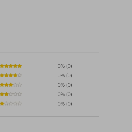
az al diablo, No confíes en Peter Pan,
tormenta. Su serie, que protagoniza el
Gurney, es ya un referente del género
0% (0)
0% (0)
0% (0)
0% (0)
0% (0)