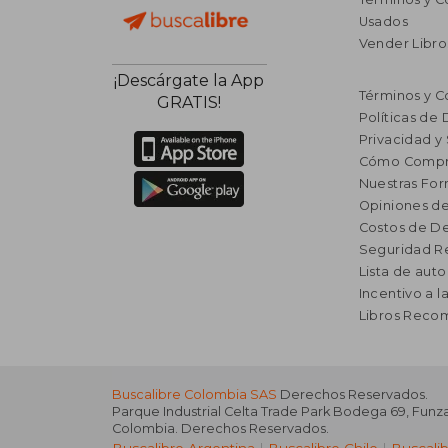
Usados
Vender Libro
¡Descárgate la App
Términos y C
GRATIS!
Políticas de
Privacidad y
Cómo Compr
Nuestras Fo
Opiniones de
Costos de D
Seguridad R
Lista de auto
Incentivo a l
Libros Rec
Buscalibre Colombia SAS
Derechos Reservados.
Parque Industrial Celta Trade Park Bodega 69
,
Funz
Colombia
. Derechos Reservados.