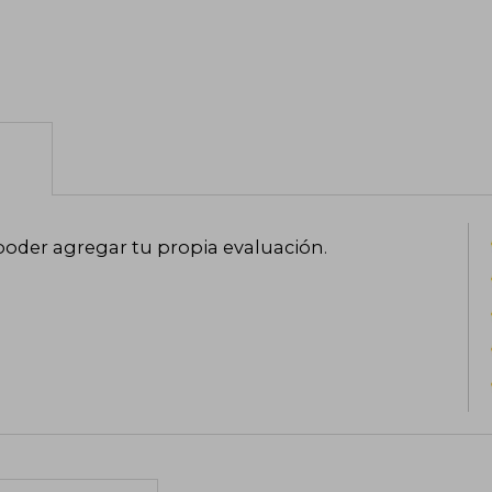
ventas, y a la que siguieron Deja en p
Controlaré tus sueños y Arderás en la 
carismático detective retirado David 
negro y criminal.
poder agregar tu propia evaluación
.