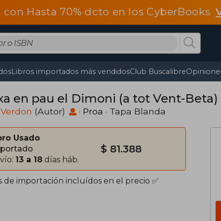
 con Hasta 70% dcto en los CyberBooks
dos
Libros importados más vendidos
Club Buscalibre
Opiniones
xa en pau el Dimoni (a tot Vent-Beta)
 Verdon
(Autor)
·
Proa
· Tapa Blanda
bro Usado
$ 81.388
portado
vío:
13 a 18
días háb.
s de importación incluídos en el precio ✅