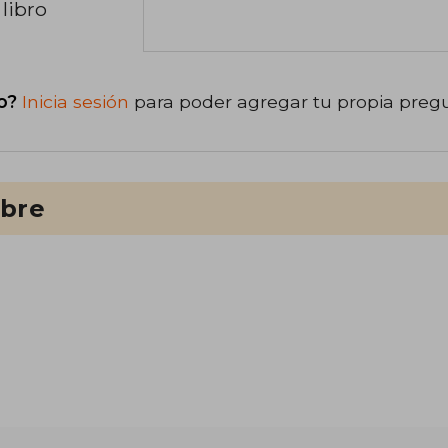
libro
o?
Inicia sesión
para poder agregar tu propia preg
ibre