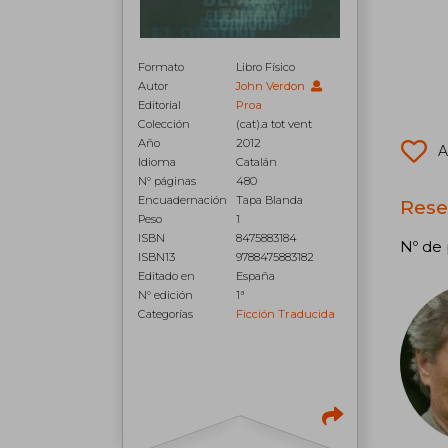
Formato
Libro Físico
Autor
John Verdon
Editorial
Proa
Colección
(cat).a tot vent
Año
2012
A
Idioma
Catalán
N° páginas
480
Encuadernación
Tapa Blanda
Rese
Peso
1
ISBN
8475883184
Nº de 
ISBN13
9788475883182
Editado en
España
N° edición
1ª
Categorías
Ficción Traducida