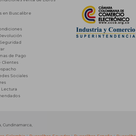
s en Buscalibre
ondiciones
 Devolución
 Seguridad
ar
rmas de Pago
 Clientes
espacho
edes Sociales
res
a Lectura
omendados
a
,
Cundinamarca
,