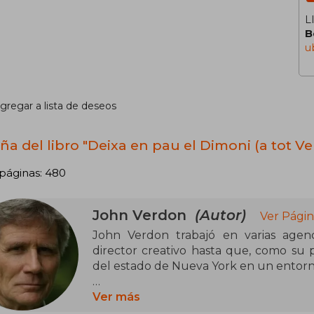
L
B
u
gregar a lista de deseos
ña del libro "Deixa en pau el Dimoni (a tot Ve
páginas: 480
John Verdon
(Autor)
Ver Págin
John Verdon trabajó en varias agenc
director creativo hasta que, como su pr
del estado de Nueva York en un entorno
Sé lo que estás pensando fue su prime
Ver más
Roca Editorial publicó No abras los ojo