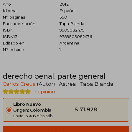
Año
2012
Idioma
Español
N° páginas
550
Encuadernación
Tapa Blanda
ISBN
9505082479
ISBN13
9789505082476
Editado en
Argentina
N° edición
1
derecho penal. parte general
Carlos Creus
(Autor) ·
Astrea
· Tapa Blanda
1 opinión
Libro Nuevo
$ 71.928
Origen: Colombia
Envío:
6 a 8
días háb.