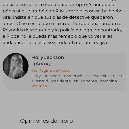
decidió cerrar esa etapa para siempre. Y, aunque el
pódcast que grabó con Ravi sobre el caso se ha hecho
viral, insiste en que sus días de detective quedaron
atrás…O eso es lo que ella cree. Porque cuando Jamie
Reynolds desaparece y la policía no logra encontrarlo,
a Pippa no le queda más remedio que volver a las
andadas… Pero esta vez, todo el mundo la vigila.
Holly Jackson
(Autor)
Ver Página del Autor
Holly Jackson comenzó a escribir en su
juventud. Residente en Londres, combina su
Ver más
pasión por la escritura con los videojuegos y los
documentales de crímenes. Su novela debut,
"Asesinato para principiantes", fue un éxito del
The New York Times, seguida de "Desaparición
para expertos" y "Venganza para víctimas", de la
trilogía "A Good Girl's Guide to Murder"
Opiniones del libro