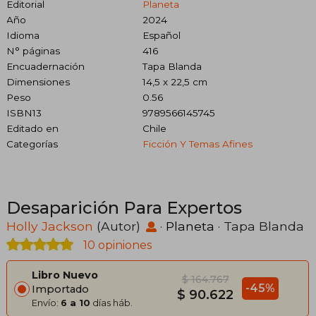
Editorial
Planeta
Año
2024
Idioma
Español
N° páginas
416
Encuadernación
Tapa Blanda
Dimensiones
14,5 x 22,5 cm
Peso
0.56
ISBN13
9789566145745
Editado en
Chile
Categorías
Ficción Y Temas Afines
Desaparición Para Expertos
Holly Jackson
(Autor)
·
Planeta
· Tapa Blanda
10 opiniones
Libro Nuevo
$ 164.767
-45%
Importado
$ 90.622
Envío:
6 a 10
días háb.