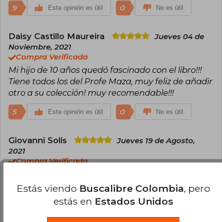
9
0
Esta opinión es útil
No es útil
Daisy Castillo Maureira
Jueves 04 de
Noviembre, 2021
Compra Verificada
Mi hijo de 10 años quedó fascinado con el libro!!!
Tiene todos los del Profe Maza, muy feliz de añadir
otro a su colección! muy recomendable!!!
5
0
Esta opinión es útil
No es útil
Giovanni Solis
Jueves 19 de Agosto,
2021
Compra Verificada
Excelente, entretenido de leer, bastante fluido.
Luego de la comora llego en 3 dias
Estás viendo
Buscalibre Colombia
, pero
estás en
Estados Unidos
3
0
Esta opinión es útil
No es útil