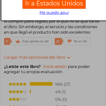
Ir a Estados Unidos
Jimmy Esteban Báez Carrasco
Domingo 27 de Febrero, 2022
Me quedo aquí
Compra Verificada
lo compré para regalo, por lo que no sé qué tal es
el libro. Sin embargo, el servicio y las condiciones
en que llegó el producto han sido excelentes.
1
0
Esta opinión es útil
No es útil
Cargar más opiniones del libro
¿Leíste este libro?
Inicia sesión
para poder
agregar tu propia evaluación
.
96% (27)
4% (1)
0% (0)