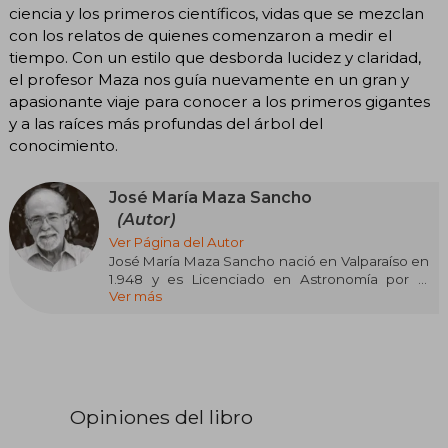
ciencia y los primeros científicos, vidas que se mezclan
con los relatos de quienes comenzaron a medir el
tiempo. Con un estilo que desborda lucidez y claridad,
el profesor Maza nos guía nuevamente en un gran y
apasionante viaje para conocer a los primeros gigantes
y a las raíces más profundas del árbol del
conocimiento.
José María Maza Sancho
(Autor)
Ver Página del Autor
José María Maza Sancho nació en Valparaíso en
1.948 y es Licenciado en Astronomía por la
Ver más
Universidad de Chile y doctor en Astronomía en
la Universidad de Toronto, Canadá. Ha publicado
más de ciento veinte artículos de investigación
en revistas de astronomía. Es profesor titular de
Astronomía en la Universidad de Chile. Obtuvo
el Premio Nacional de Ciencias Exactas en 1999
y miembro de número de la Academia Chilena
Opiniones del libro
de Ciencias. Es autor de Astronomía
contemporánea y coautor de Supernovas. Su