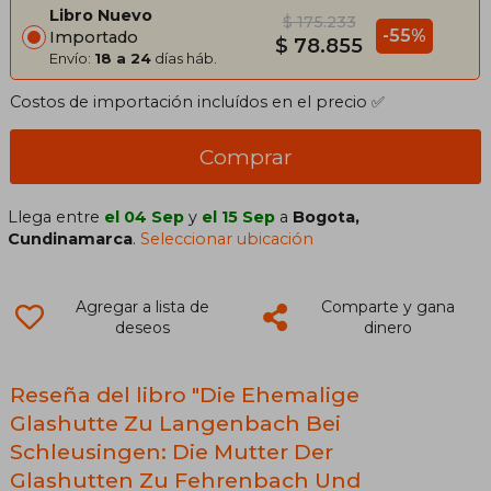
Libro Nuevo
$ 175.233
-55%
Importado
$ 78.855
Envío:
18 a 24
días háb.
Costos de importación incluídos en el precio ✅
Comprar
Llega entre
el 04 Sep
y
el 15 Sep
a
Bogota,
Cundinamarca
.
Seleccionar ubicación
Agregar a lista de
Comparte y gana
deseos
dinero
Reseña del libro "Die Ehemalige
Glashutte Zu Langenbach Bei
Schleusingen: Die Mutter Der
Glashutten Zu Fehrenbach Und