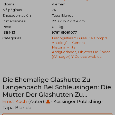
Idioma
Alemán
N° páginas
74
Encuadernación
Tapa Blanda
Dimensiones
22.9 x 15.2 x 0.4 cm
Peso
0.11 kg.
ISBN13
9781161081077
Categorías
Discografías Y Guías De Compra
Antologías: General
Historia Militar
Antigüedades, Objetos De Época
(«vintage») Y Coleccionables
Die Ehemalige Glashutte Zu
Langenbach Bei Schleusingen: Die
Mutter Der Glashutten Zu
Fehrenbach Und Lauscha, 1525-
Ernst Koch
(Autor)
·
Kessinger Publishing
·
Tapa Blanda
1589 (1908) (en Alemán)