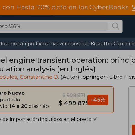
 con Hasta 70% dcto en los CyberBooks
dos
Libros importados más vendidos
Club Buscalibre
Opiniones
el engine transient operation: princi
lation analysis (en Inglés)
oulos, Constantine D.
(Autor) ·
springer
· Libro Físi
bro Nuevo
$ 908.871
-45%
portado
$ 499.879
vío:
14 a 20
días háb.
s de importación incluídos en el precio ✅