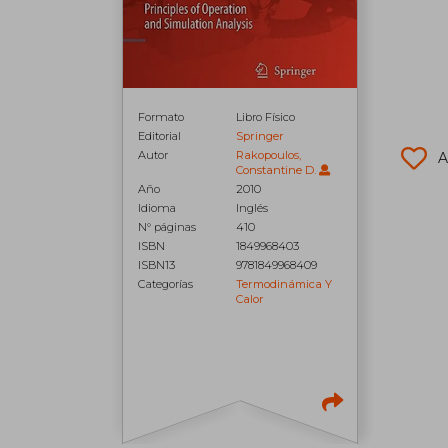
Formato
Libro Físico
Editorial
Springer
Autor
Rakopoulos,
A
Constantine D.
Año
2010
Idioma
Inglés
N° páginas
410
ISBN
1849968403
ISBN13
9781849968409
Categorías
Termodinámica Y
Calor