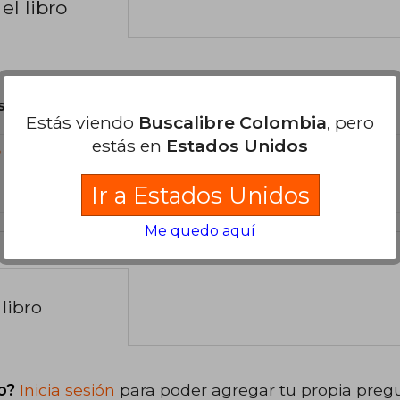
el libro
son Originales.
Estás viendo
Buscalibre Colombia
, pero
estás en
Estados Unidos
?
Ir a Estados Unidos
Me quedo aquí
libro
o?
Inicia sesión
para poder agregar tu propia preg