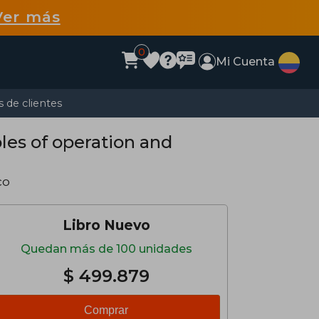
Ver más
0
Mi Cuenta
 de clientes
ples of operation and
co
Libro Nuevo
Quedan más de 100 unidades
$ 499.879
Comprar