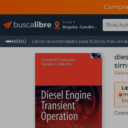
Compra
Enviar a
Bogota, Cundinamarca
MENÚ
Libros recomendados para ti
Libros más vendi
dies
simu
Rakop
Li
Im
En
Costo