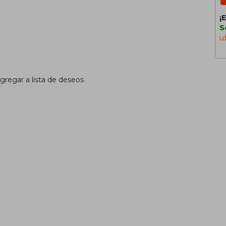
¡
S
u
gregar a lista de deseos