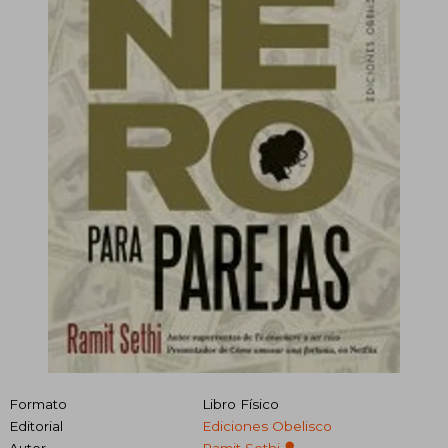
Formato
Libro Físico
Editorial
Ediciones Obelisco
Autor
Ramit Sethi