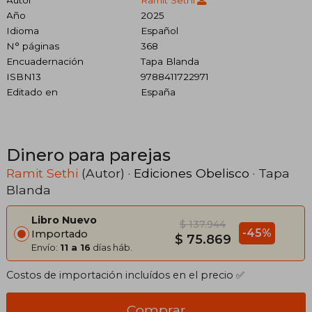
Año
2025
Idioma
Español
N° páginas
368
Encuadernación
Tapa Blanda
ISBN13
9788411722971
Editado en
España
Dinero para parejas
Ramit Sethi
(Autor) ·
Ediciones Obelisco
· Tapa
Blanda
Libro Nuevo
$ 137.944
-45%
Importado
$ 75.869
Envío:
11 a 16
días háb.
Costos de importación incluídos en el precio ✅
Comprar