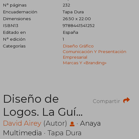
N° páginas
232
Encuadernación
Tapa Dura
Dimensiones
26.50 x 22.00
ISBN13
9788441541252
Editado en
España
N° edición
1
Categorías
Diseño Gráfico
Comunicación Y Presentación
Empresarial
Marcas Y «branding»
Diseño de
Compartir
Logos. La Guía
Definitiva Para
David Airey
(Autor)
·
Anaya
Multimedia
· Tapa Dura
Crear la