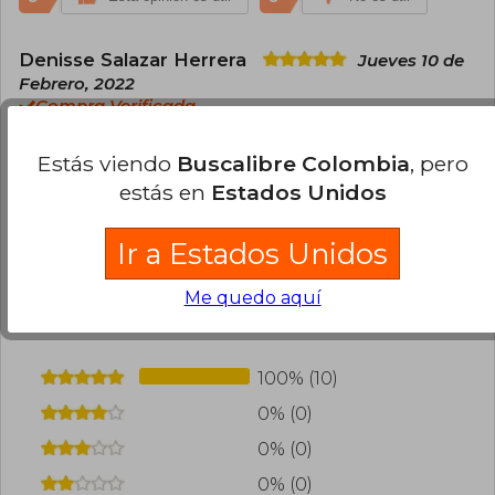
Denisse Salazar Herrera
Jueves 10 de
Febrero, 2022
Compra Verificada
El libro llegó super bien, es un excelente libro
Estás viendo
Buscalibre Colombia
, pero
0
0
Esta opinión es útil
No es útil
estás en
Estados Unidos
Ir a Estados Unidos
Cargar más opiniones del libro
¿Leíste este libro?
Inicia sesión
para poder
Me quedo aquí
agregar tu propia evaluación
.
100% (10)
0% (0)
0% (0)
0% (0)