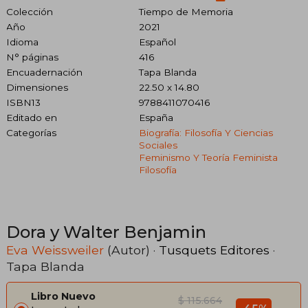
Colección
Tiempo de Memoria
Año
2021
Idioma
Español
N° páginas
416
Encuadernación
Tapa Blanda
Dimensiones
22.50 x 14.80
ISBN13
9788411070416
Editado en
España
Categorías
Biografía: Filosofía Y Ciencias
Sociales
Feminismo Y Teoría Feminista
Filosofía
Dora y Walter Benjamin
Eva Weissweiler
(Autor) ·
Tusquets Editores
·
Tapa Blanda
Libro Nuevo
$ 115.664