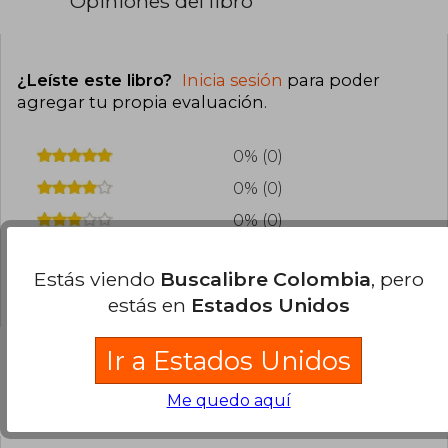
Opiniones del libro
¿Leíste este libro?
Inicia sesión
para poder
agregar tu propia evaluación
.
0% (0)
0% (0)
0% (0)
0% (0)
Estás viendo
Buscalibre Colombia
, pero
0% (0)
estás en
Estados Unidos
Ir a Estados Unidos
Preguntas frecuentes sobre el libro
Me quedo aquí