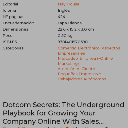
Editorial
Hay House
Idioma
Inglés
N° páginas
424
Encuadernación
Tapa Blanda
Dimensiones
22.6 x 15.2 x 3.0 cm
Peso
0.50 kg.
ISBN13
9781401970598
Categorías
Comercio Electrónico: Aspectos
Empresariales
Mercadeo En Línea («online
Marketing»)
Atención Al Cliente
Pequeñas Empresas Y
Trabajadores Autónomos
Dotcom Secrets: The Underground
Playbook for Growing Your
Company Online With Sales