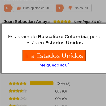
continúa liderando ClickFunnels y
compartiendo estrategias de crecimiento y
0
0
Esta opinión es útil
No es útil
ventas con una comunidad global de
emprendedores.
Juan Sebastian Amaya
Domingo 30 de
Noviembre, 2025
Compra Verificada
Estás viendo
Buscalibre Colombia
, pero
Gran libro para cualquiera que se dedique al
estás en
Estados Unidos
marketing digital.
0
0
Esta opinión es útil
No es útil
Ir a Estados Unidos
Me quedo aquí
¿Leíste este libro?
Inicia sesión
para poder
agregar tu propia evaluación
.
100% (3)
0% (0)
0% (0)