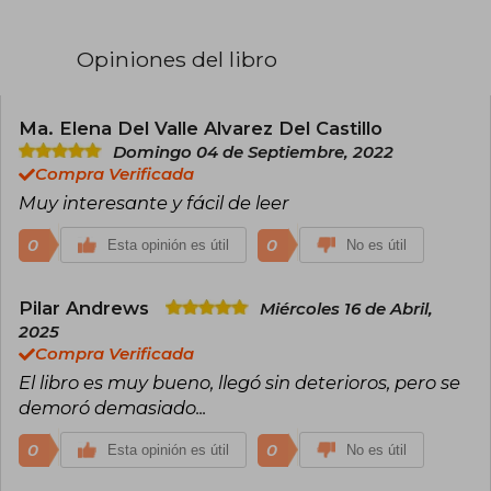
creación literaria. En 1991 inició la saga Forastera
(Outlander), su primera novela, que mezcla
romance histórico, aventura y viajes en el
Opiniones del libro
tiempo. La saga ha vendido más de 50 millones
de ejemplares, se ha traducido a 38 idiomas y ha
recibido premios como el RITA (1992) y el PEN
Book Award (2006).
Ma. Elena Del Valle Alvarez Del Castillo
Domingo 04 de Septiembre, 2022
Además, Gabaldon ha ampliado su universo
Compra Verificada
literario con 9 novelas de la saga principal, spin-
Muy interesante y fácil de leer
offs de Lord John Grey, la colección Siete
piedras para resistir o caer, tres libros de no
ficción y una novela gráfica de Outlander,
0
0
Esta opinión es útil
No es útil
publicados en español por Salamandra.
Pilar Andrews
Miércoles 16 de Abril,
2025
Compra Verificada
El libro es muy bueno, llegó sin deterioros, pero se
demoró demasiado...
0
0
Esta opinión es útil
No es útil