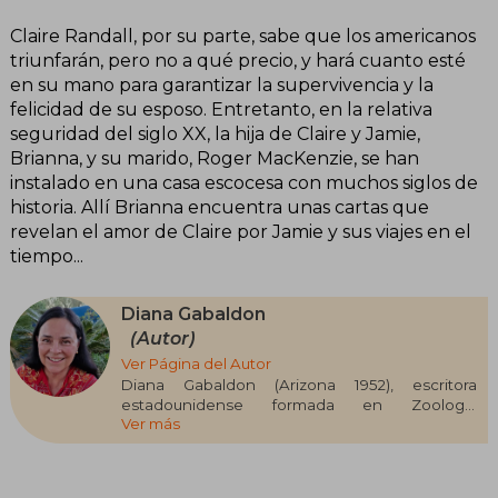
Claire Randall, por su parte, sabe que los americanos
triunfarán, pero no a qué precio, y hará cuanto esté
en su mano para garantizar la supervivencia y la
felicidad de su esposo. Entretanto, en la relativa
seguridad del siglo XX, la hija de Claire y Jamie,
Brianna, y su marido, Roger MacKenzie, se han
instalado en una casa escocesa con muchos siglos de
historia. Allí Brianna encuentra unas cartas que
revelan el amor de Claire por Jamie y sus viajes en el
tiempo...
Diana Gabaldon
(Autor)
Ver Página del Autor
Diana Gabaldon (Arizona 1952), escritora
estadounidense formada en Zoología
Ver más
(licenciatura), Biología Marina (máster) y
Ecología (doctorado), combinó su carrera
académica -publicando artículos científicos y
relatos humorísticos para Disney- con la