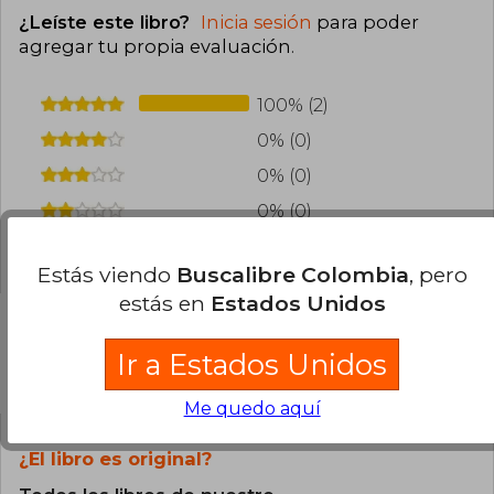
¿Leíste este libro?
Inicia sesión
para poder
agregar tu propia evaluación
.
100% (2)
0% (0)
0% (0)
0% (0)
0% (0)
Estás viendo
Buscalibre Colombia
, pero
estás en
Estados Unidos
Ir a Estados Unidos
Preguntas frecuentes sobre el libro
Me quedo aquí
¿El libro es original?