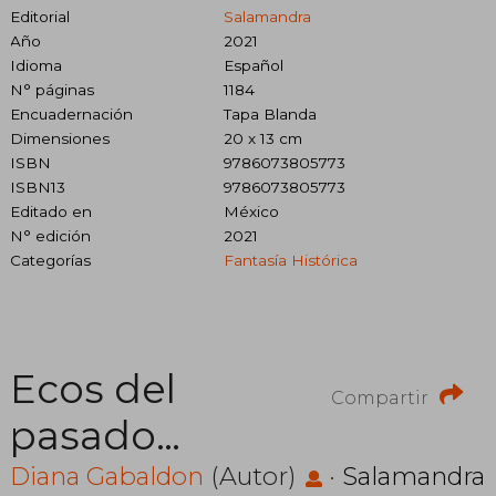
Editorial
Salamandra
Año
2021
Idioma
Español
N° páginas
1184
Encuadernación
Tapa Blanda
Dimensiones
20 x 13 cm
ISBN
9786073805773
ISBN13
9786073805773
Editado en
México
N° edición
2021
Categorías
Fantasía Histórica
Ecos del
Compartir
pasado
(Forastera 7)
Diana Gabaldon
(Autor)
·
Salamandra